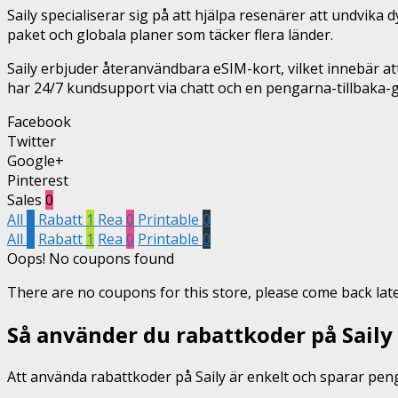
Saily specialiserar sig på att hjälpa resenärer att undvik
paket och globala planer som täcker flera länder.
Saily erbjuder återanvändbara eSIM-kort, vilket innebär at
har 24/7 kundsupport via chatt och en pengarna-tillbaka-g
Facebook
Twitter
Google+
Pinterest
Sales
0
All
1
Rabatt
1
Rea
0
Printable
0
All
1
Rabatt
1
Rea
0
Printable
0
Oops! No coupons found
There are no coupons for this store, please come back late
Så använder du rabattkoder på Saily 
Att använda rabattkoder på Saily är enkelt och sparar penga