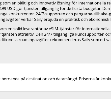
g som en pålitlig och innovativ lösning för internationella
 3,99 USD gör tjänsten tillgänglig för de flesta budgetar. 
ånga konkurrenter. 24/7-supporten och pengarna-tillbaka-ga
ngavgifter verkar Saily erbjuda en praktisk och ekonomisk 
som en solid leverantör av eSIM-tjänster för internationel
tjänsten attraktiv. Den 24/7 tillgängliga kundsupporten och
raditionella roamingavgifter rekommenderas Saily som ett vär
r beroende på destination och datamängd. Priserna är konku