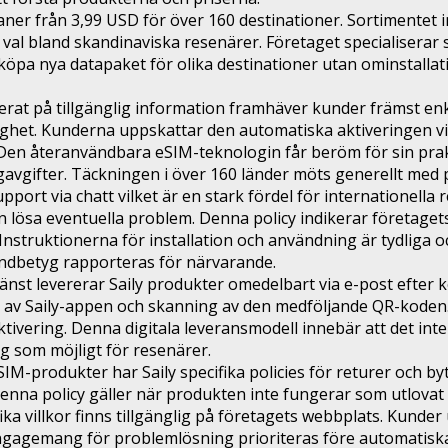
ner från 3,99 USD för över 160 destinationer. Sortimentet i
 val bland skandinaviska resenärer. Företaget specialisera
öpa nya datapaket för olika destinationer utan ominstallation
rat på tillgänglig information framhäver kunder främst enkel
ighet. Kunderna uppskattar den automatiska aktiveringen vid
Den återanvändbara eSIM-teknologin får beröm för sin prak
vgifter. Täckningen i över 160 länder möts generellt med p
port via chatt vilket är en stark fördel för internationella 
 lösa eventuella problem. Denna policy indikerar företage
nstruktionerna för installation och användning är tydliga oc
kundbetyg rapporteras för närvarande.
jänst levererar Saily produkter omedelbart via e-post efter 
g av Saily-appen och skanning av den medföljande QR-koden.
tivering. Denna digitala leveransmodell innebär att det inte
g som möjligt för resenärer.
SIM-produkter har Saily specifika policies för returer och b
nna policy gäller när produkten inte fungerar som utlovat p
ka villkor finns tillgänglig på företagets webbplats. Kund
engagemang för problemlösning prioriteras före automatiska