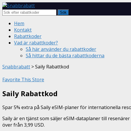
Sök
Skip
Hem
to
Kontakt
content
Rabattkoder
Vad är rabattkoder?
Så här använder du rabattkoder
Så hittar du de bästa rabattkoderna
Snabbrabatt
>
Saily Rabattkod
Favorite This Store
Saily Rabattkod
Spar 5% extra på Saily eSIM-planer för internationella res
Saily är en tjänst som säljer eSIM-dataplaner till resenäre
över från 3,99 USD.