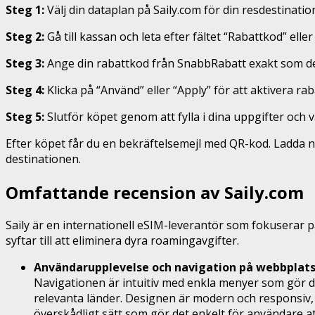
Steg 1:
Välj din dataplan på Saily.com för din resdestinatio
Steg 2:
Gå till kassan och leta efter fältet “Rabattkod” el
Steg 3:
Ange din rabattkod från SnabbRabatt exakt som den 
Steg 4:
Klicka på “Använd” eller “Apply” för att aktivera ra
Steg 5:
Slutför köpet genom att fylla i dina uppgifter och 
Efter köpet får du en bekräftelsemejl med QR-kod. Ladda ne
destinationen.
Omfattande recension av Saily.com
Saily är en internationell eSIM-leverantör som fokuserar p
syftar till att eliminera dyra roamingavgifter.
Användarupplevelse och navigation på webbplats
Navigationen är intuitiv med enkla menyer som gör det
relevanta länder. Designen är modern och responsiv,
överskådligt sätt som gör det enkelt för användare a