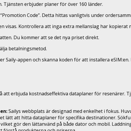
n. Tjänsten erbjuder planer för över 160 länder.
ler “Promotion Code”. Detta hittas vanligtvis under ordersam
visas. Kontrollera att inga extra mellanslag har kopierat 
batten. Du kommer att se det nya priset direkt.
välja betalningsmetod.
r Saily-appen och skanna koden för att installera eSIM:en. 
å att erbjuda kostnadseffektiva dataplaner för resenärer. T
en:
Sailys webbplats är designad med enkelhet i fokus. Huvud
 lätt att hitta dataplaner för specifika destinationer. Sökf
 vilket gör den lättanvänd på både dator och mobil. Laddni
tt förstå produkterna och priserna.