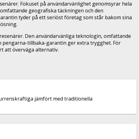
 resenärer. Fokuset på användarvänlighet genomsyrar hela
Den omfattande geografiska täckningen och den
rantin tyder på ett seriöst företag som står bakom sina
lösning.
la resenärer. Den användarvänliga teknologin, omfattande
 pengarna-tillbaka-garantin ger extra trygghet. För
t att överväga alternativ.
rrenskraftiga jämfört med traditionella