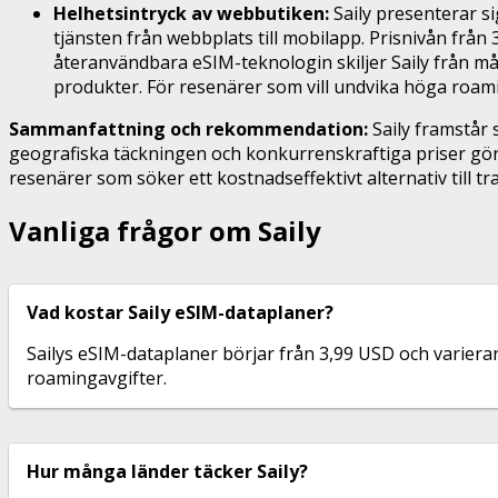
Helhetsintryck av webbutiken:
Saily presenterar si
tjänsten från webbplats till mobilapp. Prisnivån från
återanvändbara eSIM-teknologin skiljer Saily från m
produkter. För resenärer som vill undvika höga roami
Sammanfattning och rekommendation:
Saily framstår 
geografiska täckningen och konkurrenskraftiga priser gör 
resenärer som söker ett kostnadseffektivt alternativ till t
Vanliga frågor om Saily
Vad kostar Saily eSIM-dataplaner?
Sailys eSIM-dataplaner börjar från 3,99 USD och variera
roamingavgifter.
Hur många länder täcker Saily?