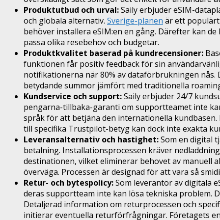
Produktutbud och urval:
Saily erbjuder eSIM-datapla
och globala alternativ.
Sverige-planen
är ett populärt
behöver installera eSIM:en en gång. Därefter kan de k
passa olika resebehov och budgetar.
Produktkvalitet baserad på kundrecensioner:
Base
funktionen får positiv feedback för sin användarvänl
notifikationerna när 80% av dataförbrukningen nås. 
betydande summor jämfört med traditionella roaminga
Kundservice och support:
Saily erbjuder 24/7 kundsup
pengarna-tillbaka-garanti om supportteamet inte kan
språk för att betjäna den internationella kundbasen. I
till specifika Trustpilot-betyg kan dock inte exakta 
Leveransalternativ och hastighet:
Som en digital t
betalning. Installationsprocessen kräver nedladdnin
destinationen, vilket eliminerar behovet av manuell ak
överväga. Processen är designad för att vara så smidi
Retur- och bytespolicy:
Som leverantör av digitala e
deras supportteam inte kan lösa tekniska problem. De
Detaljerad information om returprocessen och specifi
initierar eventuella returförfrågningar. Företagets 