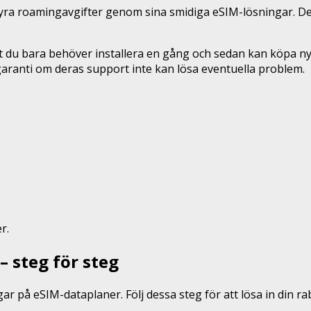
a dyra roamingavgifter genom sina smidiga eSIM-lösningar. D
t du bara behöver installera en gång och sedan kan köpa nya
aranti om deras support inte kan lösa eventuella problem.
r.
– steg för steg
r på eSIM-dataplaner. Följ dessa steg för att lösa in din ra