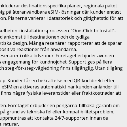
nkluderar destinationsspecifika planer, regionala paket
r sig på återanvändbara eSIM-lösningar där kunder endast
. Planerna varierar i datastorlek och giltighetstid för att
heten i installationsprocessen. “One-Click to Install”-
 ankomst till destinationen och de tydliga
tiska design. Många resenärer rapporterar att de sparar
ositiva reaktioner från användarna.
resenärer i olika tidszoner. Företaget erbjuder även en
ts engagemang för kundnöjdhet. Support ges på flera
h steg-för-steg-vägledning finns tillgänglig. Utan tillgång
köp. Kunder får en bekräftelse med QR-kod direkt efter
 eSIM:en aktiveras automatiskt när kunden anländer till
 finns några fysiska leveranstider eller fraktkostnader att
yten. Företaget erbjuder en pengarna-tillbaka-garanti om
å grund av tekniska fel eller kompatibilitetsproblem.
er uppmuntras att kontakta 24/7-supporten innan de
 returer.