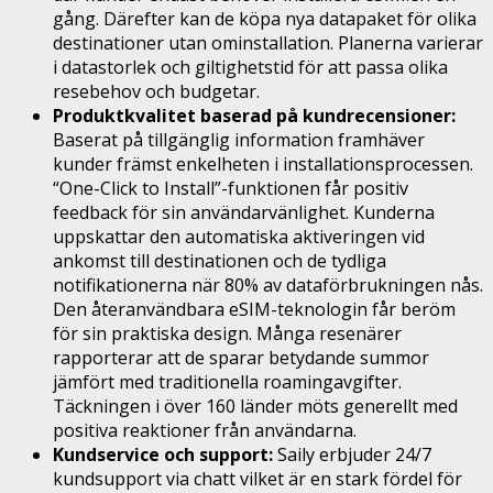
gång. Därefter kan de köpa nya datapaket för olika
destinationer utan ominstallation. Planerna varierar
i datastorlek och giltighetstid för att passa olika
resebehov och budgetar.
Produktkvalitet baserad på kundrecensioner:
Baserat på tillgänglig information framhäver
kunder främst enkelheten i installationsprocessen.
“One-Click to Install”-funktionen får positiv
feedback för sin användarvänlighet. Kunderna
uppskattar den automatiska aktiveringen vid
ankomst till destinationen och de tydliga
notifikationerna när 80% av dataförbrukningen nås.
Den återanvändbara eSIM-teknologin får beröm
för sin praktiska design. Många resenärer
rapporterar att de sparar betydande summor
jämfört med traditionella roamingavgifter.
Täckningen i över 160 länder möts generellt med
positiva reaktioner från användarna.
Kundservice och support:
Saily erbjuder 24/7
kundsupport via chatt vilket är en stark fördel för