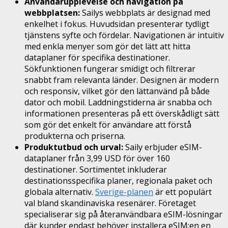
Användarupplevelse och navigation på
webbplatsen:
Sailys webbplats är designad med
enkelhet i fokus. Huvudsidan presenterar tydligt
tjänstens syfte och fördelar. Navigationen är intuitiv
med enkla menyer som gör det lätt att hitta
dataplaner för specifika destinationer.
Sökfunktionen fungerar smidigt och filtrerar
snabbt fram relevanta länder. Designen är modern
och responsiv, vilket gör den lättanvänd på både
dator och mobil. Laddningstiderna är snabba och
informationen presenteras på ett överskådligt sätt
som gör det enkelt för användare att förstå
produkterna och priserna.
Produktutbud och urval:
Saily erbjuder eSIM-
dataplaner från 3,99 USD för över 160
destinationer. Sortimentet inkluderar
destinationsspecifika planer, regionala paket och
globala alternativ.
Sverige-planen
är ett populärt
val bland skandinaviska resenärer. Företaget
specialiserar sig på återanvändbara eSIM-lösningar
där kunder endast behöver installera eSIM:en en