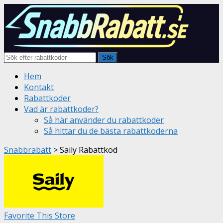
Sök
Skip
Hem
to
Kontakt
content
Rabattkoder
Vad är rabattkoder?
Så här använder du rabattkoder
Så hittar du de bästa rabattkoderna
Snabbrabatt
>
Saily Rabattkod
Favorite This Store