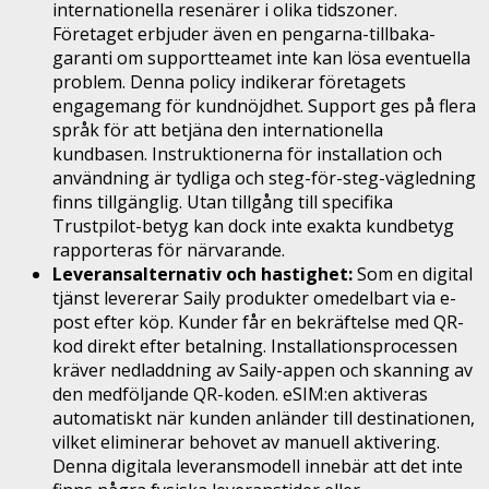
internationella resenärer i olika tidszoner.
Företaget erbjuder även en pengarna-tillbaka-
garanti om supportteamet inte kan lösa eventuella
problem. Denna policy indikerar företagets
engagemang för kundnöjdhet. Support ges på flera
språk för att betjäna den internationella
kundbasen. Instruktionerna för installation och
användning är tydliga och steg-för-steg-vägledning
finns tillgänglig. Utan tillgång till specifika
Trustpilot-betyg kan dock inte exakta kundbetyg
rapporteras för närvarande.
Leveransalternativ och hastighet:
Som en digital
tjänst levererar Saily produkter omedelbart via e-
post efter köp. Kunder får en bekräftelse med QR-
kod direkt efter betalning. Installationsprocessen
kräver nedladdning av Saily-appen och skanning av
den medföljande QR-koden. eSIM:en aktiveras
automatiskt när kunden anländer till destinationen,
vilket eliminerar behovet av manuell aktivering.
Denna digitala leveransmodell innebär att det inte