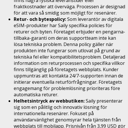
finns några fysiska leveranstider eller
fraktkostnader att överväga. Processen är designad
för att vara så smidig som möjligt för resenärer.
Retur- och bytespolicy:
Som leverantör av digitala
eSIM-produkter har Saily specifika policies för
returer och byten. Företaget erbjuder en pengarna-
tillbaka-garanti om deras supportteam inte kan
lösa tekniska problem. Denna policy gäller när
produkten inte fungerar som utlovat på grund av
tekniska fel eller kompatibilitetsproblem. Detaljerad
information om returprocessen och specifika villkor
finns tillgänglig på företagets webbplats. Kunder
uppmuntras att kontakta 24/7-supporten innan de
initierar eventuella returförfrågningar. Företagets
engagemang för problemlösning prioriteras före
automatiska returer.
Helhetsintryck av webbutiken:
Saily presenterar
sig som en pålitlig och innovativ lösning för
internationella resenärer. Fokuset på
användarvänlighet genomsyrar hela tjänsten från
webbplats till mobilapp. Prisnivån från 3,99 USD gör