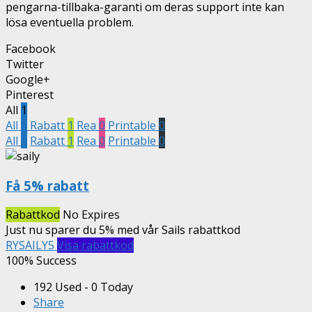
pengarna-tillbaka-garanti om deras support inte kan
lösa eventuella problem.
Facebook
Twitter
Google+
Pinterest
All
1
All
1
Rabatt
1
Rea
0
Printable
0
All
1
Rabatt
1
Rea
0
Printable
0
Få 5% rabatt
Rabattkod
No Expires
Just nu sparer du 5% med vår Sails rabattkod
RYSAILY5
Visa rabattkod
100% Success
192 Used - 0 Today
Share