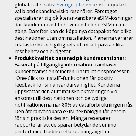
globala alternativ.
Sverige-planen
är ett populärt
val bland skandinaviska resenärer. Företaget
specialiserar sig på återanvändbara eSIM-lösningar
där kunder endast behöver installera eSIM:en en
gång. Därefter kan de köpa nya datapaket för olika
destinationer utan ominstallation. Planerna varierar
i datastorlek och giltighetstid för att passa olika
resebehov och budgetar.
Produktkvalitet baserad på kundrecensioner:
Baserat på tillgänglig information framhäver
kunder främst enkelheten i installationsprocessen.
“One-Click to Install”-funktionen får positiv
feedback för sin användarvänlighet. Kunderna
uppskattar den automatiska aktiveringen vid
ankomst till destinationen och de tydliga
notifikationerna när 80% av dataförbrukningen nås.
Den återanvändbara eSIM-teknologin får beröm
för sin praktiska design. Många resenärer
rapporterar att de sparar betydande summor
jämfört med traditionella roamingavgifter.