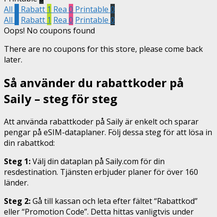
All
1
Rabatt
1
Rea
0
Printable
0
All
1
Rabatt
1
Rea
0
Printable
0
Oops! No coupons found
There are no coupons for this store, please come back
later.
Så använder du rabattkoder på
Saily – steg för steg
Att använda rabattkoder på Saily är enkelt och sparar
pengar på eSIM-dataplaner. Följ dessa steg för att lösa in
din rabattkod:
Steg 1:
Välj din dataplan på Saily.com för din
resdestination. Tjänsten erbjuder planer för över 160
länder.
Steg 2:
Gå till kassan och leta efter fältet “Rabattkod”
eller “Promotion Code”. Detta hittas vanligtvis under