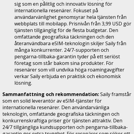
sig som en pålitlig och innovativ lösning för
internationella resenärer. Fokuset på
användarvänlighet genomsyrar hela tjänsten från
webbplats till mobilapp. Prisnivån från 3,99 USD gör
tjänsten tillgänglig för de flesta budgetar. Den
omfattande geografiska täckningen och den
återanvändbara eSIM-teknologin skiljer Saily från
många konkurrenter. 24/7-supporten och
pengarna-tillbaka-garantin tyder på ett seriöst
företag som står bakom sina produkter. För
resenärer som vill undvika höga roamingavgifter
verkar Saily erbjuda en praktisk och ekonomisk
lösning.
Sammanfattning och rekommendation:
Saily framstår
som en solid leverantör av eSIM-tjänster för
internationella resenärer. Den användarvänliga
teknologin, omfattande geografiska täckningen och
konkurrenskraftiga priser gör tjänsten attraktiv. Den
24/7 tillgängliga kundsupporten och pengarna-tillbaka-
garantin ger extra trygghet. För resenärer som söker ett