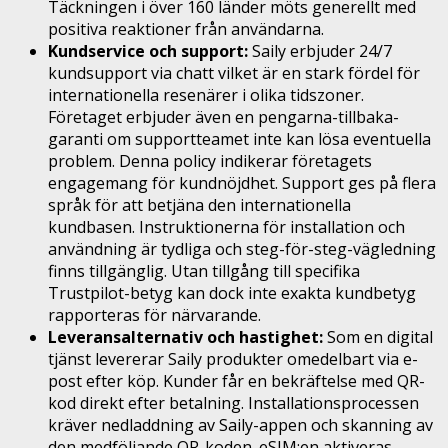
Täckningen i över 160 länder möts generellt med
positiva reaktioner från användarna.
Kundservice och support:
Saily erbjuder 24/7
kundsupport via chatt vilket är en stark fördel för
internationella resenärer i olika tidszoner.
Företaget erbjuder även en pengarna-tillbaka-
garanti om supportteamet inte kan lösa eventuella
problem. Denna policy indikerar företagets
engagemang för kundnöjdhet. Support ges på flera
språk för att betjäna den internationella
kundbasen. Instruktionerna för installation och
användning är tydliga och steg-för-steg-vägledning
finns tillgänglig. Utan tillgång till specifika
Trustpilot-betyg kan dock inte exakta kundbetyg
rapporteras för närvarande.
Leveransalternativ och hastighet:
Som en digital
tjänst levererar Saily produkter omedelbart via e-
post efter köp. Kunder får en bekräftelse med QR-
kod direkt efter betalning. Installationsprocessen
kräver nedladdning av Saily-appen och skanning av
den medföljande QR-koden. eSIM:en aktiveras