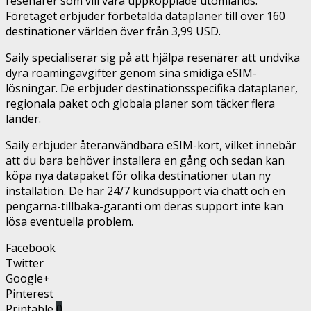
resenärer som vill vara uppkopplade utomlands.
Företaget erbjuder förbetalda dataplaner till över 160
destinationer världen över från 3,99 USD.
Saily specialiserar sig på att hjälpa resenärer att undvika
dyra roamingavgifter genom sina smidiga eSIM-
lösningar. De erbjuder destinationsspecifika dataplaner,
regionala paket och globala planer som täcker flera
länder.
Saily erbjuder återanvändbara eSIM-kort, vilket innebär
att du bara behöver installera en gång och sedan kan
köpa nya datapaket för olika destinationer utan ny
installation. De har 24/7 kundsupport via chatt och en
pengarna-tillbaka-garanti om deras support inte kan
lösa eventuella problem.
Facebook
Twitter
Google+
Pinterest
Printable
0