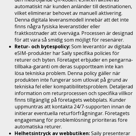
automatiskt när kunden anländer till destinationen,
vilket eliminerar behovet av manuell aktivering.
Denna digitala leveransmodell innebär att det inte
finns några fysiska leveranstider eller
fraktkostnader att överväga. Processen är designad
för att vara så smidig som möjligt för resenärer.
Retur- och bytespolicy:
Som leverantör av digitala
eSIM-produkter har Saily specifika policies för
returer och byten. Företaget erbjuder en pengarna-
tillbaka-garanti om deras supportteam inte kan
lösa tekniska problem. Denna policy gäller när
produkten inte fungerar som utlovat på grund av
tekniska fel eller kompatibilitetsproblem. Detaljerad
information om returprocessen och specifika villkor
finns tillgänglig på företagets webbplats. Kunder
uppmuntras att kontakta 24/7-supporten innan de
initierar eventuella returförfrågningar. Företagets
engagemang för problemlösning prioriteras före
automatiska returer.
Helhetsintryck av webbutiken:
Saily presenterar