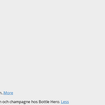
n
...
More
vin och champagne hos Bottle Hero.
Less