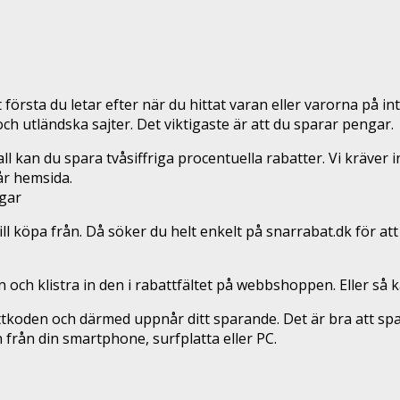
rsta du letar efter när du hittat varan eller varorna på inte
ch utländska sajter. Det viktigaste är att du sparar pengar.
fall kan du spara tvåsiffriga procentuella rabatter. Vi kräver
år hemsida.
ngar
vill köpa från. Då söker du helt enkelt på snarrabat.dk för
 klistra in den i rabattfältet på webbshoppen. Eller så kan 
koden och därmed uppnår ditt sparande. Det är bra att spar
från din smartphone, surfplatta eller PC.