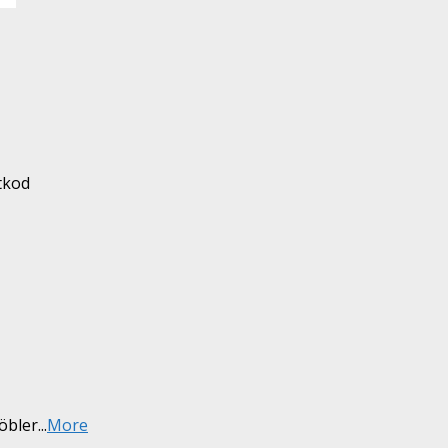
tkod
möbler
...
More