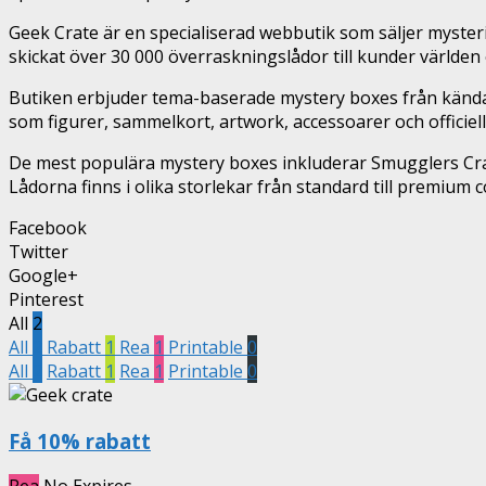
Geek Crate är en specialiserad webbutik som säljer myster
skickat över 30 000 överraskningslådor till kunder världen 
Butiken erbjuder tema-baserade mystery boxes från kända
som figurer, sammelkort, artwork, accessoarer och officiell
De mest populära mystery boxes inkluderar Smugglers C
Lådorna finns i olika storlekar från standard till premium 
Facebook
Twitter
Google+
Pinterest
All
2
All
2
Rabatt
1
Rea
1
Printable
0
All
2
Rabatt
1
Rea
1
Printable
0
Få 10% rabatt