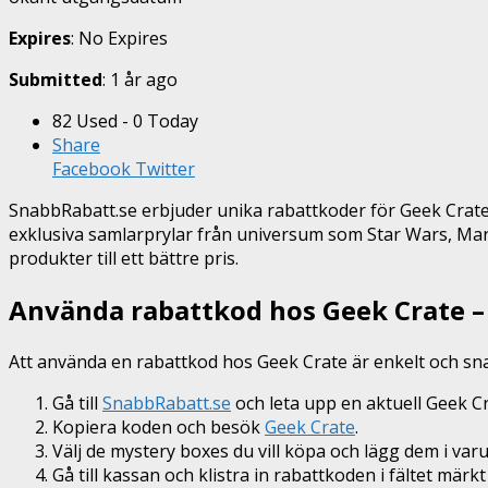
Expires
: No Expires
Submitted
: 1 år ago
82 Used - 0 Today
Share
Facebook
Twitter
SnabbRabatt.se erbjuder unika rabattkoder för Geek Crate
exklusiva samlarprylar från universum som Star Wars, Ma
produkter till ett bättre pris.
Använda rabattkod hos Geek Crate – 
Att använda en rabattkod hos Geek Crate är enkelt och snabb
Gå till
SnabbRabatt.se
och leta upp en aktuell Geek C
Kopiera koden och besök
Geek Crate
.
Välj de mystery boxes du vill köpa och lägg dem i var
Gå till kassan och klistra in rabattkoden i fältet mär