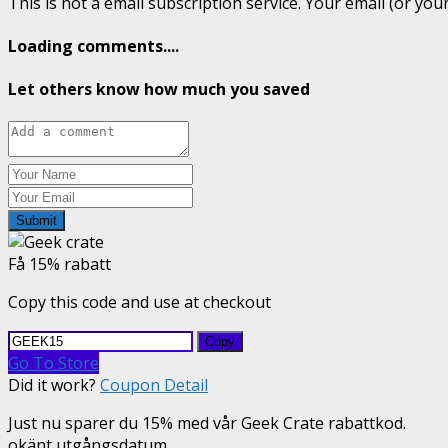
This is not a email subscription service. Your email (or your
Loading comments....
Let others know how much you saved
Submit
Få 15% rabatt
Copy this code and use at checkout
Copy
Go To Store
Did it work?
Coupon Detail
Just nu sparer du 15% med vår Geek Crate rabattkod.
okänt utgångsdatum