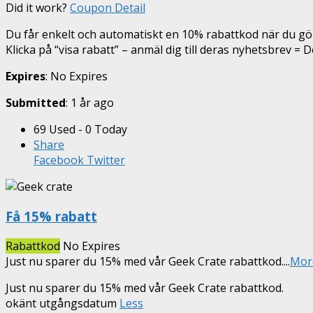
Did it work?
Coupon Detail
Du får enkelt och automatiskt en 10% rabattkod när du gör
Klicka på “visa rabatt” – anmäl dig till deras nyhetsbrev = D
Expires
: No Expires
Submitted
: 1 år ago
69 Used - 0 Today
Share
Facebook
Twitter
Få 15% rabatt
Rabattkod
No Expires
Just nu sparer du 15% med vår Geek Crate rabattkod.
...
Mor
Just nu sparer du 15% med vår Geek Crate rabattkod.
okänt utgångsdatum
Less