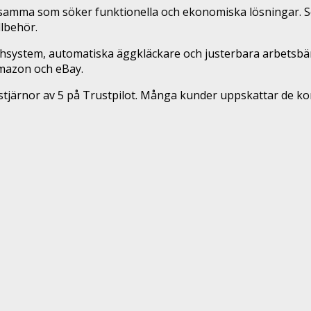
rksamma som söker funktionella och ekonomiska lösningar. S
llbehör.
chsystem, automatiska äggkläckare och justerbara arbetsbän
Amazon och eBay.
järnor av 5 på Trustpilot. Många kunder uppskattar de kon