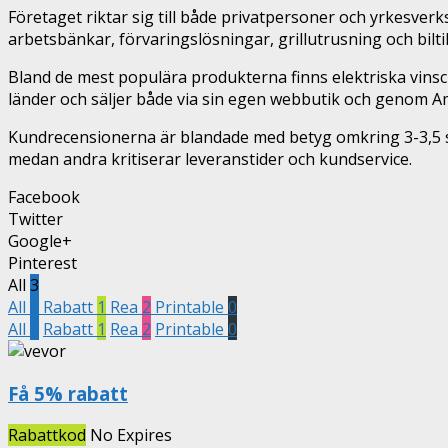
Företaget riktar sig till både privatpersoner och yrkesve
arbetsbänkar, förvaringslösningar, grillutrusning och bilti
Bland de mest populära produkterna finns elektriska vins
länder och säljer både via sin egen webbutik och genom 
Kundrecensionerna är blandade med betyg omkring 3-3,5 st
medan andra kritiserar leveranstider och kundservice.
Facebook
Twitter
Google+
Pinterest
All
3
All
3
Rabatt
1
Rea
2
Printable
0
All
3
Rabatt
1
Rea
2
Printable
0
Få 5% rabatt
Rabattkod
No Expires