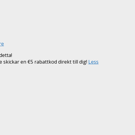
re
detta!
e skickar en €5 rabattkod direkt till dig!
Less