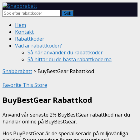
Sök
Skip
Hem
to
Kontakt
content
Rabattkoder
Vad är rabattkoder?
Så här använder du rabattkoder
Så hittar du de bästa rabattkoderna
Snabbrabatt
>
BuyBestGear Rabattkod
Favorite This Store
BuyBestGear Rabattkod
Använd vår senaste 2% BuyBestGear rabattkod när du
handlar online på BuyBestGear.
Hos BuyBestGear är de specialiserade på miljövänliga