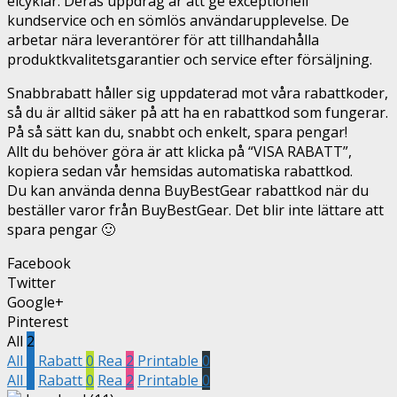
elcyklar. Deras uppdrag är att ge exceptionell
kundservice och en sömlös användarupplevelse. De
arbetar nära leverantörer för att tillhandahålla
produktkvalitetsgarantier och service efter försäljning.
Snabbrabatt håller sig uppdaterad mot våra rabattkoder,
så du är alltid säker på att ha en rabattkod som fungerar.
På så sätt kan du, snabbt och enkelt, spara pengar!
Allt du behöver göra är att klicka på “VISA RABATT”,
kopiera sedan vår hemsidas automatiska rabattkod.
Du kan använda denna BuyBestGear rabattkod när du
beställer varor från BuyBestGear. Det blir inte lättare att
spara pengar 🙂
Facebook
Twitter
Google+
Pinterest
All
2
All
2
Rabatt
0
Rea
2
Printable
0
All
2
Rabatt
0
Rea
2
Printable
0