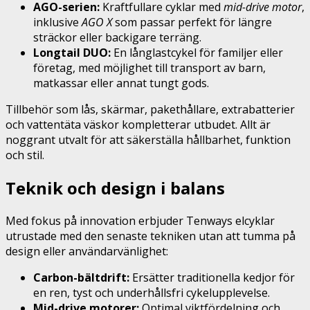
AGO-serien:
Kraftfullare cyklar med
mid-drive motor
,
inklusive
AGO X
som passar perfekt för längre
sträckor eller backigare terräng.
Longtail DUO:
En långlastcykel för familjer eller
företag, med möjlighet till transport av barn,
matkassar eller annat tungt gods.
Tillbehör som lås, skärmar, pakethållare, extrabatterier
och vattentäta väskor kompletterar utbudet. Allt är
noggrant utvalt för att säkerställa hållbarhet, funktion
och stil.
Teknik och design i balans
Med fokus på innovation erbjuder Tenways elcyklar
utrustade med den senaste tekniken utan att tumma på
design eller användarvänlighet:
Carbon-bältdrift:
Ersätter traditionella kedjor för
en ren, tyst och underhållsfri cykelupplevelse.
Mid-drive motorer:
Optimal viktfördelning och