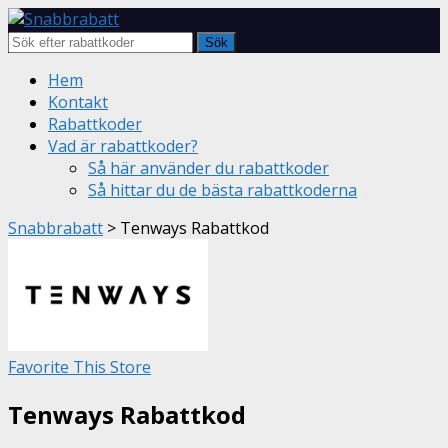
Sök
Skip
Hem
to
Kontakt
content
Rabattkoder
Vad är rabattkoder?
Så här använder du rabattkoder
Så hittar du de bästa rabattkoderna
Snabbrabatt
>
Tenways Rabattkod
Favorite This Store
Tenways Rabattkod