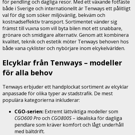
för pendling och dagliga resor. Med ett växande fotfäste
både i Sverige och internationellt är Tenways ett pålitligt
val för dig som söker miljövänlig, bekväm och
kostnadseffektiv transport. Sortimentet vänder sig
främst till vuxna som vill byta bilen mot ett snabbare,
grönare och smidigare alternativ. Genom att kombinera
kvalitet, teknik och estetik möter Tenways behoven hos
både vana cyklister och nybörjare inom elcykelvärlden.
Elcyklar från Tenways – modeller
för alla behov
Tenways erbjuder ett handplockat sortiment av elcyklar
anpassade för olika typer av stadstrafik. De mest
populära kategorierna inkluderar:
CGO-serien:
Extremt lättviktiga modeller som
CGO600 Pro
och
CGO800S
– idealiska för dagliga
pendlare som kräver komfort och lågt underhåll
med bältdrift.