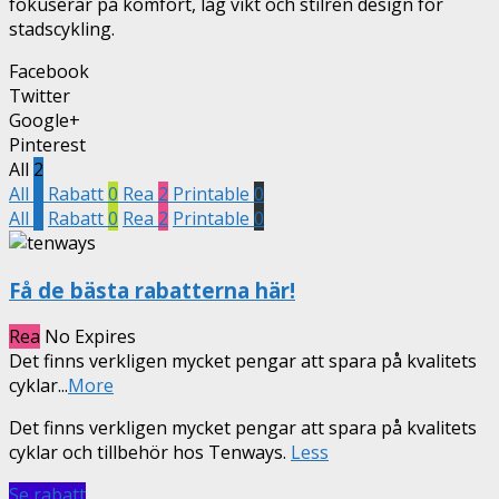
fokuserar på komfort, låg vikt och stilren design för
stadscykling.
Facebook
Twitter
Google+
Pinterest
All
2
All
2
Rabatt
0
Rea
2
Printable
0
All
2
Rabatt
0
Rea
2
Printable
0
Få de bästa rabatterna här!
Rea
No Expires
Det finns verkligen mycket pengar att spara på kvalitets
cyklar
...
More
Det finns verkligen mycket pengar att spara på kvalitets
cyklar och tillbehör hos Tenways.
Less
Se rabatt