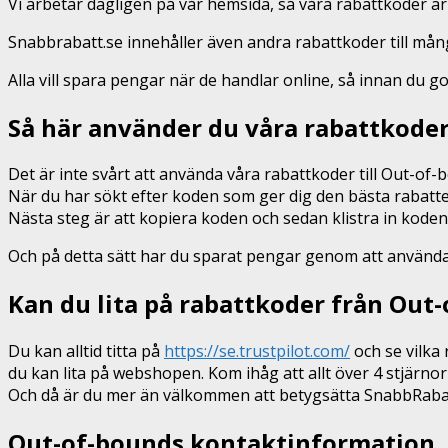
Vi arbetar dagligen på vår hemsida, så våra rabattkoder är
Snabbrabatt.se innehåller även andra rabattkoder till må
Alla vill spara pengar när de handlar online, så innan du g
Så här använder du våra rabattkode
Det är inte svårt att använda våra rabattkoder till Out-of-
När du har sökt efter koden som ger dig den bästa rabatte
Nästa steg är att kopiera koden och sedan klistra in kod
Och på detta sätt har du sparat pengar genom att använda vå
Kan du lita på rabattkoder från Out
Du kan alltid titta på
https://se.trustpilot.com/
och se vilka 
du kan lita på webshopen. Kom ihåg att allt över 4 stjärnor
Och då är du mer än välkommen att betygsätta SnabbRabatt
Out-of-bounds kontaktinformation