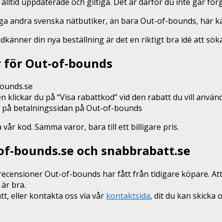
 alltid uppdaterade och giltiga. Det är därför du inte går f
nga andra svenska nätbutiker, än bara Out-of-bounds, här 
odkänner din nya beställning är det en riktigt bra idé att sö
r för Out-of-bounds
bounds.se
n klickar du på “Visa rabattkod” vid den rabatt du vill anvä
en på betalningssidan på Out-of-bounds
r kod. Samma varor, bara till ett billigare pris.
-of-bounds.se och snabbrabatt.se
recensioner Out-of-bounds har fått från tidigare köpare. Att
 är bra.
, eller kontakta oss via vår
kontaktsida
, dit du kan skicka 