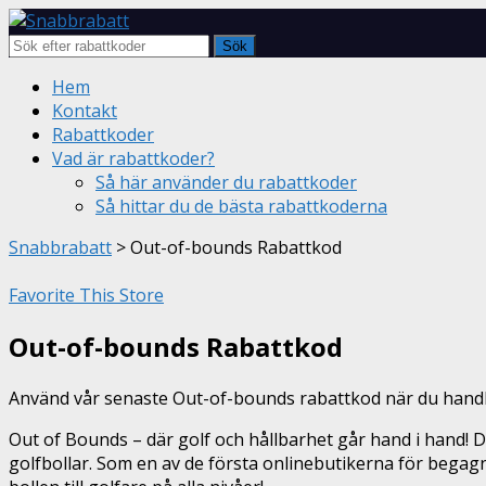
Sök
Skip
Hem
to
Kontakt
content
Rabattkoder
Vad är rabattkoder?
Så här använder du rabattkoder
Så hittar du de bästa rabattkoderna
Snabbrabatt
>
Out-of-bounds Rabattkod
Favorite This Store
Out-of-bounds Rabattkod
Använd vår senaste Out-of-bounds rabattkod när du handl
Out of Bounds – där golf och hållbarhet går hand i hand! 
golfbollar. Som en av de första onlinebutikerna för begagna