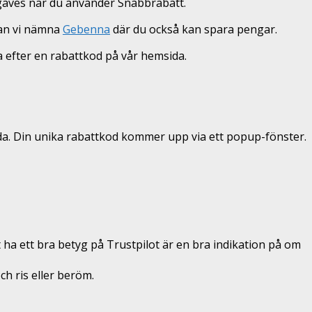
örgäves när du använder Snabbrabatt.
kan vi nämna
Gebenna
där du också kan spara pengar.
ka efter en rabattkod på vår hemsida.
nda. Din unika rabattkod kommer upp via ett popup-fönster.
 ha ett bra betyg på Trustpilot är en bra indikation på om
och ris eller beröm.