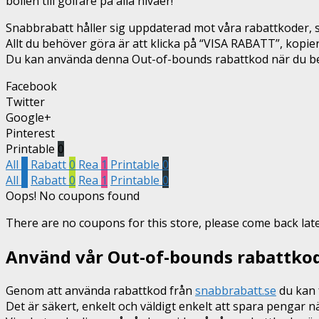
bollen till golfare på alla nivåer!
Snabbrabatt håller sig uppdaterad mot våra rabattkoder, så
Allt du behöver göra är att klicka på “VISA RABATT”, kopi
Du kan använda denna Out-of-bounds rabattkod när du bestä
Facebook
Twitter
Google+
Pinterest
Printable
0
All
1
Rabatt
0
Rea
1
Printable
0
All
1
Rabatt
0
Rea
1
Printable
0
Oops! No coupons found
There are no coupons for this store, please come back late
Använd vår Out-of-bounds rabattkod
Genom att använda rabattkod från
snabbrabatt.se
du kan f
Det är säkert, enkelt och väldigt enkelt att spara pengar