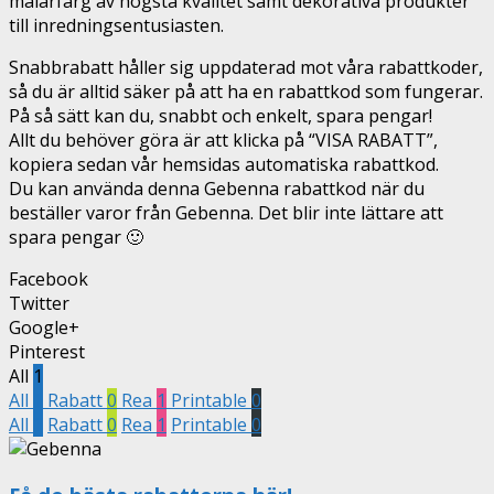
målarfärg av högsta kvalitet samt dekorativa produkter
till inredningsentusiasten.
Snabbrabatt håller sig uppdaterad mot våra rabattkoder,
så du är alltid säker på att ha en rabattkod som fungerar.
På så sätt kan du, snabbt och enkelt, spara pengar!
Allt du behöver göra är att klicka på “VISA RABATT”,
kopiera sedan vår hemsidas automatiska rabattkod.
Du kan använda denna Gebenna rabattkod när du
beställer varor från Gebenna. Det blir inte lättare att
spara pengar 🙂
Facebook
Twitter
Google+
Pinterest
All
1
All
1
Rabatt
0
Rea
1
Printable
0
All
1
Rabatt
0
Rea
1
Printable
0