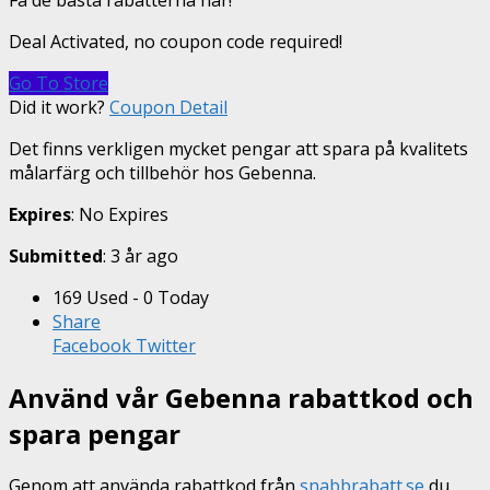
Få de bästa rabatterna här!
Deal Activated, no coupon code required!
Go To Store
Did it work?
Coupon Detail
Det finns verkligen mycket pengar att spara på kvalitets
målarfärg och tillbehör hos Gebenna.
Expires
: No Expires
Submitted
: 3 år ago
169 Used - 0 Today
Share
Facebook
Twitter
Använd vår Gebenna rabattkod och
spara pengar
Genom att använda rabattkod från
snabbrabatt.se
du