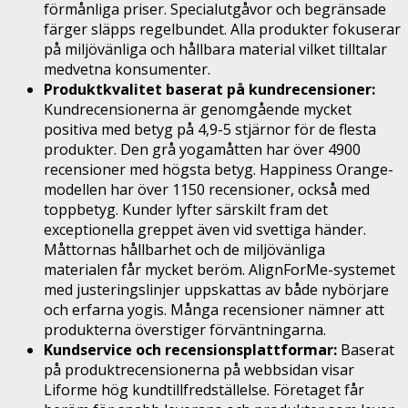
förmånliga priser. Specialutgåvor och begränsade
färger släpps regelbundet. Alla produkter fokuserar
på miljövänliga och hållbara material vilket tilltalar
medvetna konsumenter.
Produktkvalitet baserat på kundrecensioner:
Kundrecensionerna är genomgående mycket
positiva med betyg på 4,9-5 stjärnor för de flesta
produkter. Den grå yogamåtten har över 4900
recensioner med högsta betyg. Happiness Orange-
modellen har över 1150 recensioner, också med
toppbetyg. Kunder lyfter särskilt fram det
exceptionella greppet även vid svettiga händer.
Måttornas hållbarhet och de miljövänliga
materialen får mycket beröm. AlignForMe-systemet
med justeringslinjer uppskattas av både nybörjare
och erfarna yogis. Många recensioner nämner att
produkterna överstiger förväntningarna.
Kundservice och recensionsplattformar:
Baserat
på produktrecensionerna på webbsidan visar
Liforme hög kundtillfredställelse. Företaget får