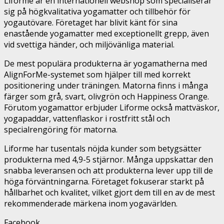
Liforme är en internationell webshop som specialiserar
sig på högkvalitativa yogamatter och tillbehör för
yogautövare. Företaget har blivit känt för sina
enastående yogamatter med exceptionellt grepp, även
vid svettiga händer, och miljövänliga material.
De mest populära produkterna är yogamatherna med
AlignForMe-systemet som hjälper till med korrekt
positionering under träningen. Matorna finns i många
färger som grå, svart, olivgrön och Happiness Orange.
Förutom yogamattor erbjuder Liforme också mattväskor,
yogapaddar, vattenflaskor i rostfritt stål och
specialrengöring för matorna.
Liforme har tusentals nöjda kunder som betygsätter
produkterna med 4,9-5 stjärnor. Många uppskattar den
snabba leveransen och att produkterna lever upp till de
höga förväntningarna. Företaget fokuserar starkt på
hållbarhet och kvalitet, vilket gjort dem till en av de mest
rekommenderade märkena inom yogavärlden.
Facebook