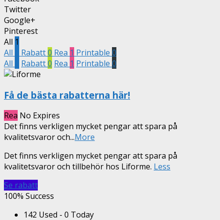
Twitter
Google+
Pinterest
All
1
All
1
Rabatt
0
Rea
1
Printable
0
All
1
Rabatt
0
Rea
1
Printable
0
Få de bästa rabatterna här!
Rea
No Expires
Det finns verkligen mycket pengar att spara på
kvalitetsvaror och
...
More
Det finns verkligen mycket pengar att spara på
kvalitetsvaror och tillbehör hos Liforme.
Less
Se rabatt
100% Success
142 Used - 0 Today