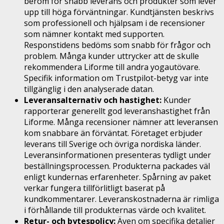
beröm för snabb leverans och produkter som lever
upp till höga förväntningar. Kundtjänsten beskrivs
som professionell och hjälpsam i de recensioner
som nämner kontakt med supporten.
Responstidens bedöms som snabb för frågor och
problem. Många kunder uttrycker att de skulle
rekommendera Liforme till andra yogautövare.
Specifik information om Trustpilot-betyg var inte
tillgänglig i den analyserade datan.
Leveransalternativ och hastighet:
Kunder
rapporterar generellt god leveranshastighet från
Liforme. Många recensioner nämner att leveransen
kom snabbare än förväntat. Företaget erbjuder
leverans till Sverige och övriga nordiska länder.
Leveransinformationen presenteras tydligt under
beställningsprocessen. Produkterna packades väl
enligt kundernas erfarenheter. Spårning av paket
verkar fungera tillförlitligt baserat på
kundkommentarer. Leveranskostnaderna är rimliga
i förhållande till produkternas värde och kvalitet.
Retur- och bytespolicy:
Även om specifika detaljer