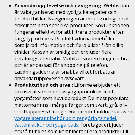
Användarupplevelse och navigering:
Webbsidan
är välorganiserad med tydliga kategorier och
produktbilder. Navigeringen är intuitiv och gör det
enkelt att hitta specifika produkter. Sökfunktionen
fungerar effektivt för att filtrera produkter efter
färg, typ och pris. Produktsidorna innehåller
detaljerad information och flera bilder från olika
vinklar. Kassan är smidig och erbjuder flera
betalningsalternativ. Mobilversionen fungerar bra
och är anpassad för shopping på telefon.
Laddningstiderna är snabba vilket förbättrar
användarupplevelsen avsevärt.
Produktutbud och urval:
Liforme erbjuder ett
fokuserat sortiment av yogaprodukter med
yogamåttor som huvudprodukt. De mest populära
måttorna finns i många färger som svart, grå, oliv
och Happiness Orange. Sortimentet inkluderar även
yogarelaterat tilbehör som rengöringsmedel,
vattenflaskor och yoga pads
. Företaget erbjuder
också bundles som kombinerar flera produkter till