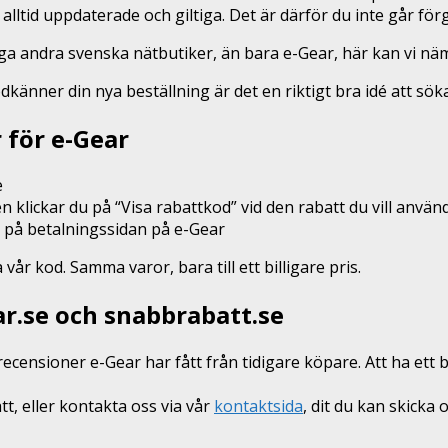
 alltid uppdaterade och giltiga. Det är därför du inte går f
nga andra svenska nätbutiker, än bara e-Gear, här kan vi n
odkänner din nya beställning är det en riktigt bra idé att sö
 för e-Gear
e
n klickar du på “Visa rabattkod” vid den rabatt du vill anvä
n på betalningssidan på e-Gear
r kod. Samma varor, bara till ett billigare pris.
ar.se och snabbrabatt.se
recensioner e-Gear har fått från tidigare köpare. Att ha ett
, eller kontakta oss via vår
kontaktsida
, dit du kan skicka 