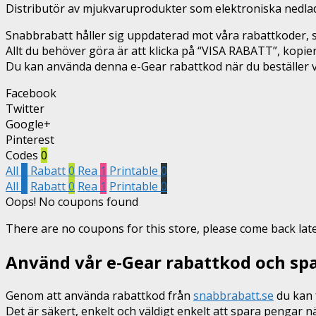
Distributör av mjukvaruprodukter som elektroniska nedlad
Snabbrabatt håller sig uppdaterad mot våra rabattkoder, så
Allt du behöver göra är att klicka på “VISA RABATT”, kopi
Du kan använda denna e-Gear rabattkod när du beställer var
Facebook
Twitter
Google+
Pinterest
Codes
0
All
1
Rabatt
0
Rea
1
Printable
0
All
1
Rabatt
0
Rea
1
Printable
0
Oops! No coupons found
There are no coupons for this store, please come back late
Använd vår e-Gear rabattkod och sp
Genom att använda rabattkod från
snabbrabatt.se
du kan f
Det är säkert, enkelt och väldigt enkelt att spara pengar