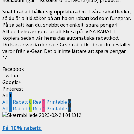
nedladdningar – Reseller of software (ESD) products.
Snabbrabatt håller sig uppdaterad mot våra rabattkoder,
så du är alltid säker på att ha en rabattkod som fungerar.
På så sätt kan du, snabbt och enkelt, spara pengar!
Allt du behöver göra är att klicka på “VISA RABATT”,
kopiera sedan vår hemsidas automatiska rabattkod.
Du kan använda denna e-Gear rabattkod när du beställer
varor från e-Gear. Det blir inte lättare att spara pengar
🙂
Facebook
Twitter
Google+
Pinterest
All
1
All
1
Rabatt
0
Rea
1
Printable
0
All
1
Rabatt
0
Rea
1
Printable
0
Få 10% rabatt