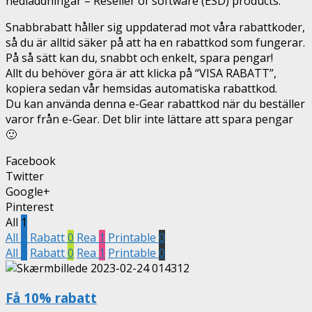
nedladdningar – Reseller of software (ESD) products.
Snabbrabatt håller sig uppdaterad mot våra rabattkoder,
så du är alltid säker på att ha en rabattkod som fungerar.
På så sätt kan du, snabbt och enkelt, spara pengar!
Allt du behöver göra är att klicka på “VISA RABATT”,
kopiera sedan vår hemsidas automatiska rabattkod.
Du kan använda denna e-Gear rabattkod när du beställer
varor från e-Gear. Det blir inte lättare att spara pengar
🙂
Facebook
Twitter
Google+
Pinterest
All
1
All
1
Rabatt
0
Rea
1
Printable
0
All
1
Rabatt
0
Rea
1
Printable
0
Få 10% rabatt