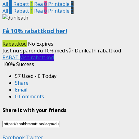
All
1
Rabatt
1
Rea
0
Printable
0
All
1
Rabatt
1
Rea
0
Printable
0
Få 10% rabattkod her!
Rabattkod
No Expires
Just nu sparer du 10% med vår Dunleath rabattkod
RABAT
Visa rabattkod
100% Success
57 Used - 0 Today
Share
Email
0 Comments
Share it with your friends
Facebook
Twitter