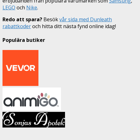
erbjudanden från populära varumärken som
Samsung
,
LEGO
och
Nike
.
Redo att spara?
Besök
vår sida med Dunleath
rabattkoder
och hitta ditt nästa fynd online idag!
Populära butiker