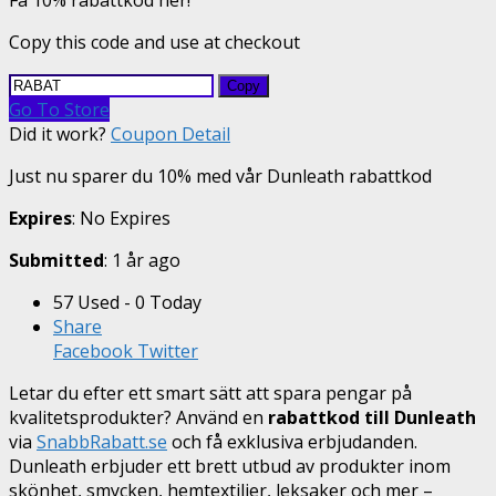
Få 10% rabattkod her!
Copy this code and use at checkout
Copy
Go To Store
Did it work?
Coupon Detail
Just nu sparer du 10% med vår Dunleath rabattkod
Expires
: No Expires
Submitted
: 1 år ago
57 Used - 0 Today
Share
Facebook
Twitter
Letar du efter ett smart sätt att spara pengar på
kvalitetsprodukter? Använd en
rabattkod till Dunleath
via
SnabbRabatt.se
och få exklusiva erbjudanden.
Dunleath erbjuder ett brett utbud av produkter inom
skönhet, smycken, hemtextilier, leksaker och mer –