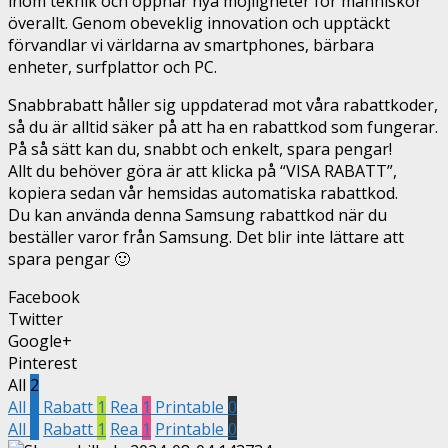
inom teknik och öppnar nya möjligheter för människor
överallt. Genom obeveklig innovation och upptäckt
förvandlar vi världarna av smartphones, bärbara
enheter, surfplattor och PC.
Snabbrabatt håller sig uppdaterad mot våra rabattkoder,
så du är alltid säker på att ha en rabattkod som fungerar.
På så sätt kan du, snabbt och enkelt, spara pengar!
Allt du behöver göra är att klicka på “VISA RABATT”,
kopiera sedan vår hemsidas automatiska rabattkod.
Du kan använda denna Samsung rabattkod när du
beställer varor från Samsung. Det blir inte lättare att
spara pengar 🙂
Facebook
Twitter
Google+
Pinterest
All
2
All
2
Rabatt
1
Rea
1
Printable
0
All
2
Rabatt
1
Rea
1
Printable
0