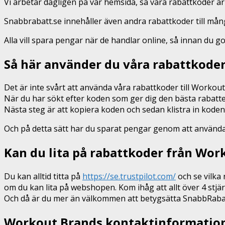
Vi arbetar dagligen på vår hemsida, så våra rabattkoder är
Snabbrabatt.se innehåller även andra rabattkoder till må
Alla vill spara pengar när de handlar online, så innan du g
Så här använder du våra rabattkode
Det är inte svårt att använda våra rabattkoder till Worko
När du har sökt efter koden som ger dig den bästa rabatte
Nästa steg är att kopiera koden och sedan klistra in kod
Och på detta sätt har du sparat pengar genom att använda vå
Kan du lita på rabattkoder från Wo
Du kan alltid titta på
https://se.trustpilot.com/
och se vilka 
om du kan lita på webshopen. Kom ihåg att allt över 4 stjär
Och då är du mer än välkommen att betygsätta SnabbRabatt
Workout Brands kontaktinformatio