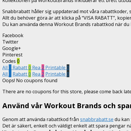
Kollektionen på WorkoutBrands inkluderar ett brett utbud 
Snabbrabatt håller sig uppdaterad mot våra rabattkoder, så
Allt du behöver göra är att klicka på “VISA RABATT”, kopi
Du kan använda denna Workout Brands rabattkod när du bes
Facebook
Twitter
Google+
Pinterest
Codes
0
All
2
Rabatt
0
Rea
2
Printable
0
All
2
Rabatt
0
Rea
2
Printable
0
Oops! No coupons found
There are no coupons for this store, please come back late
Använd vår Workout Brands och spa
Genom att använda rabattkod från
snabbrabatt.se
du kan f
Det är säkert, enkelt och väldigt enkelt att spara penga