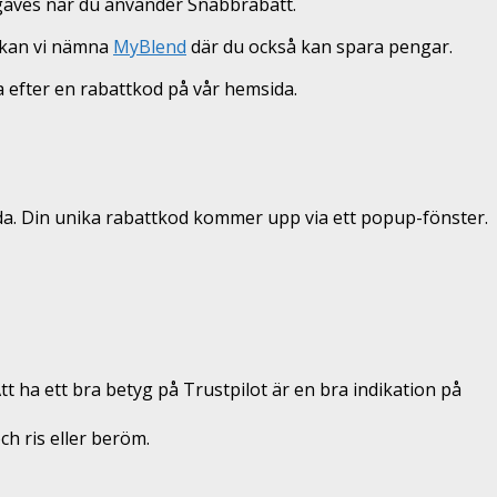
örgäves när du använder Snabbrabatt.
 kan vi nämna
MyBlend
där du också kan spara pengar.
ka efter en rabattkod på vår hemsida.
nda. Din unika rabattkod kommer upp via ett popup-fönster.
t ha ett bra betyg på Trustpilot är en bra indikation på
och ris eller beröm.