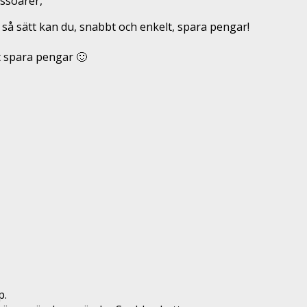
essoarer,
 så sätt kan du, snabbt och enkelt, spara pengar!
t spara pengar 🙂
p.