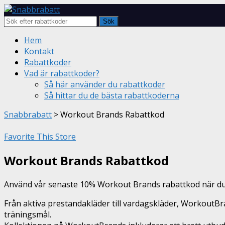
Sök
Skip
Hem
to
Kontakt
content
Rabattkoder
Vad är rabattkoder?
Så här använder du rabattkoder
Så hittar du de bästa rabattkoderna
Snabbrabatt
>
Workout Brands Rabattkod
Favorite This Store
Workout Brands Rabattkod
Använd vår senaste 10% Workout Brands rabattkod när du
Från aktiva prestandakläder till vardagskläder, WorkoutBra
träningsmål.