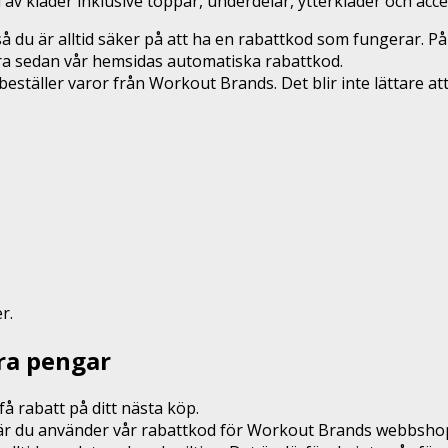
av kläder inklusive toppar, underdelar, ytterkläder och acc
 du är alltid säker på att ha en rabattkod som fungerar. På
era sedan vår hemsidas automatiska rabattkod.
täller varor från Workout Brands. Det blir inte lättare at
r.
ra pengar
å rabatt på ditt nästa köp.
r när du använder vår rabattkod för Workout Brands webbsho