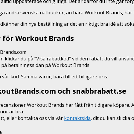
 alltid uppdaterade och giltiga. Det är därför du inte går f
nga andra svenska nätbutiker, än bara Workout Brands, här
odkänner din nya beställning är det en riktigt bra idé att sö
r för Workout Brands
utBrands.com
n klickar du på “Visa rabattkod” vid den rabatt du vill anvä
en på betalningssidan på Workout Brands
r kod. Samma varor, bara till ett billigare pris.
rkoutBrands.com och snabbrabatt.se
recensioner Workout Brands har fått från tidigare köpare. At
nor är bra.
, eller kontakta oss via vår
kontaktsida
, dit du kan skicka 
n