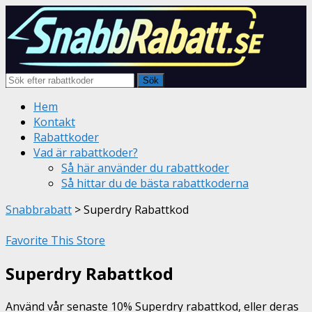
Sök
Skip
Hem
to
Kontakt
content
Rabattkoder
Vad är rabattkoder?
Så här använder du rabattkoder
Så hittar du de bästa rabattkoderna
Snabbrabatt
>
Superdry Rabattkod
Favorite This Store
Superdry Rabattkod
Använd vår senaste 10% Superdry rabattkod, eller deras