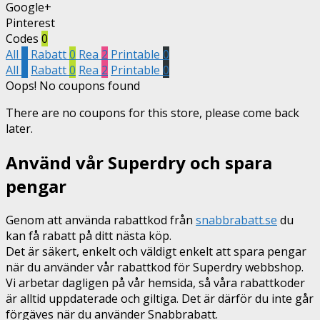
Google+
Pinterest
Codes
0
All
2
Rabatt
0
Rea
2
Printable
0
All
2
Rabatt
0
Rea
2
Printable
0
Oops! No coupons found
There are no coupons for this store, please come back
later.
Använd vår Superdry och spara
pengar
Genom att använda rabattkod från
snabbrabatt.se
du
kan få rabatt på ditt nästa köp.
Det är säkert, enkelt och väldigt enkelt att spara pengar
när du använder vår rabattkod för Superdry webbshop.
Vi arbetar dagligen på vår hemsida, så våra rabattkoder
är alltid uppdaterade och giltiga. Det är därför du inte går
förgäves när du använder Snabbrabatt.