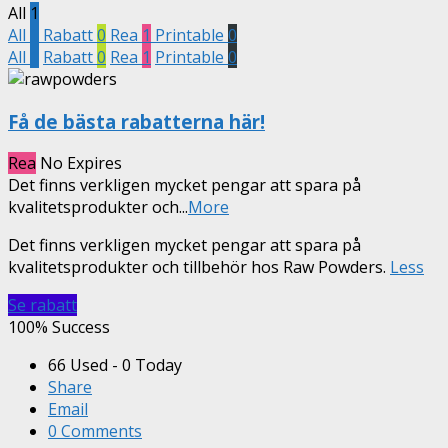
All
1
All
1
Rabatt
0
Rea
1
Printable
0
All
1
Rabatt
0
Rea
1
Printable
0
Få de bästa rabatterna här!
Rea
No Expires
Det finns verkligen mycket pengar att spara på
kvalitetsprodukter och
...
More
Det finns verkligen mycket pengar att spara på
kvalitetsprodukter och tillbehör hos Raw Powders.
Less
Se rabatt
100% Success
66 Used - 0 Today
Share
Email
0 Comments