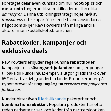
Företaget delar även kunskap om hur
nootropics
och
melatonin
fungerar, liksom skillnader mellan olika
aminosyror
. Denna utbildningsstrategi höjer nivå av
transparens
och skapar förtroende bland användarna –
något som skiljer Raw Powders från många andra
aktörer inom kosttillskottsbranschen.
Rabattkoder, kampanjer och
exklusiva deals
Raw Powders erbjuder regelbundna
rabattkoder
,
kampanjer och
säsongserbjudanden
som ger pengar
tillbaka till kunderna. Exempelvis utgör gratis frakt över
65€ ett attraktivt grunderbjudande. Prenumeranter på
nyhetsbrevet får tidig tillgång till
exklusiva kampanjer och
förtidsreor
.
Kunder hittar även
IHerb-liknande
paketpriser och
kombinationsrabatter
. Populära produkter har ofta
redan nedsatta priser, och koder från partnersidor kan