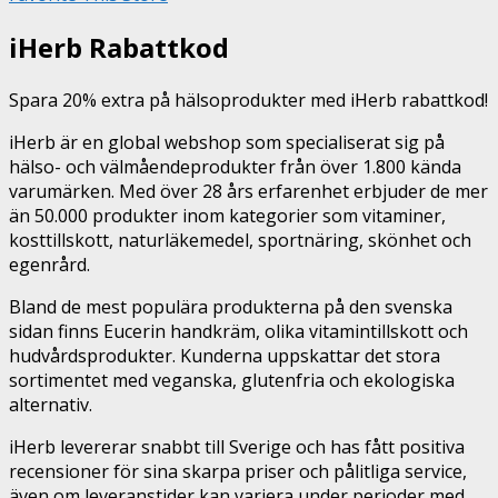
iHerb Rabattkod
Spara 20% extra på hälsoprodukter med iHerb rabattkod!
iHerb är en global webshop som specialiserat sig på
hälso- och välmåendeprodukter från över 1.800 kända
varumärken. Med över 28 års erfarenhet erbjuder de mer
än 50.000 produkter inom kategorier som vitaminer,
kosttillskott, naturläkemedel, sportnäring, skönhet och
egenrård.
Bland de mest populära produkterna på den svenska
sidan finns Eucerin handkräm, olika vitamintillskott och
hudvårdsprodukter. Kunderna uppskattar det stora
sortimentet med veganska, glutenfria och ekologiska
alternativ.
iHerb levererar snabbt till Sverige och has fått positiva
recensioner för sina skarpa priser och pålitliga service,
även om leveranstider kan variera under perioder med