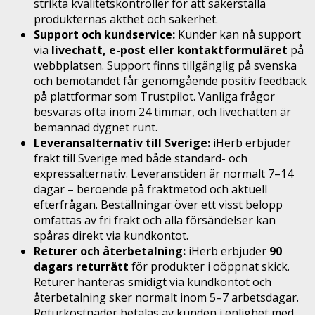
strikta kvalitetskontroller för att säkerställa
produkternas äkthet och säkerhet.
Support och kundservice:
Kunder kan nå support
via
livechatt, e-post eller kontaktformuläret
på
webbplatsen. Support finns tillgänglig på svenska
och bemötandet får genomgående positiv feedback
på plattformar som Trustpilot. Vanliga frågor
besvaras ofta inom 24 timmar, och livechatten är
bemannad dygnet runt.
Leveransalternativ till Sverige:
iHerb erbjuder
frakt till Sverige med både standard- och
expressalternativ. Leveranstiden är normalt 7–14
dagar – beroende på fraktmetod och aktuell
efterfrågan. Beställningar över ett visst belopp
omfattas av fri frakt och alla försändelser kan
spåras direkt via kundkontot.
Returer och återbetalning:
iHerb erbjuder
90
dagars returrätt
för produkter i oöppnat skick.
Returer hanteras smidigt via kundkontot och
återbetalning sker normalt inom 5–7 arbetsdagar.
Returkostnader betalas av kunden i enlighet med