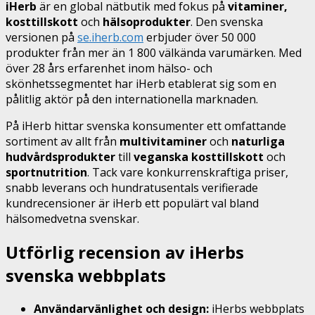
iHerb
är en global nätbutik med fokus på
vitaminer,
kosttillskott
och
hälsoprodukter
. Den svenska
versionen på
se.iherb.com
erbjuder över 50 000
produkter från mer än 1 800 välkända varumärken. Med
över 28 års erfarenhet inom hälso- och
skönhetssegmentet har iHerb etablerat sig som en
pålitlig aktör på den internationella marknaden.
På iHerb hittar svenska konsumenter ett omfattande
sortiment av allt från
multivitaminer
och
naturliga
hudvårdsprodukter
till
veganska kosttillskott
och
sportnutrition
. Tack vare konkurrenskraftiga priser,
snabb leverans och hundratusentals verifierade
kundrecensioner är iHerb ett populärt val bland
hälsomedvetna svenskar.
Utförlig recension av iHerbs
svenska webbplats
Användarvänlighet och design:
iHerbs webbplats