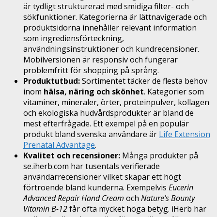
är tydligt strukturerad med smidiga filter- och
sökfunktioner. Kategorierna är lättnavigerade och
produktsidorna innehåller relevant information
som ingrediensförteckning,
användningsinstruktioner och kundrecensioner.
Mobilversionen är responsiv och fungerar
problemfritt för shopping på språng.
Produktutbud:
Sortimentet täcker de flesta behov
inom
hälsa, näring och skönhet
. Kategorier som
vitaminer, mineraler, örter, proteinpulver, kollagen
och ekologiska hudvårdsprodukter är bland de
mest efterfrågade. Ett exempel på en populär
produkt bland svenska användare är
Life Extension
Prenatal Advantage
.
Kvalitet och recensioner:
Många produkter på
se.iherb.com har tusentals verifierade
användarrecensioner vilket skapar ett högt
förtroende bland kunderna. Exempelvis
Eucerin
Advanced Repair Hand Cream
och
Nature’s Bounty
Vitamin B-12
får ofta mycket höga betyg. iHerb har