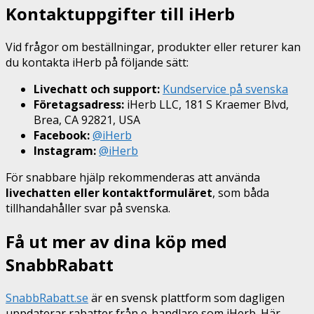
Kontaktuppgifter till iHerb
Vid frågor om beställningar, produkter eller returer kan
du kontakta iHerb på följande sätt:
Livechatt och support:
Kundservice på svenska
Företagsadress:
iHerb LLC, 181 S Kraemer Blvd,
Brea, CA 92821, USA
Facebook:
@iHerb
Instagram:
@iHerb
För snabbare hjälp rekommenderas att använda
livechatten eller kontaktformuläret
, som båda
tillhandahåller svar på svenska.
Få ut mer av dina köp med
SnabbRabatt
SnabbRabatt.se
är en svensk plattform som dagligen
uppdaterar rabatter från e-handlare som iHerb. Här