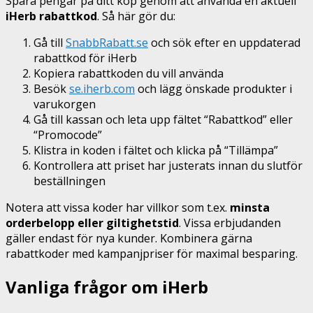
Spara pengar på ditt köp genom att använda en aktuell
iHerb rabattkod
. Så här gör du:
Gå till
SnabbRabatt.se
och sök efter en uppdaterad
rabattkod för iHerb
Kopiera rabattkoden du vill använda
Besök
se.iherb.com
och lägg önskade produkter i
varukorgen
Gå till kassan och leta upp fältet “Rabattkod” eller
“Promocode”
Klistra in koden i fältet och klicka på “Tillämpa”
Kontrollera att priset har justerats innan du slutför
beställningen
Notera att vissa koder har villkor som t.ex.
minsta
orderbelopp eller giltighetstid
. Vissa erbjudanden
gäller endast för nya kunder. Kombinera gärna
rabattkoder med kampanjpriser för maximal besparing.
Vanliga frågor om iHerb