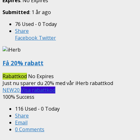
Expires
: No Expires
Submitted
: 1 år ago
76 Used - 0 Today
Share
Facebook
Twitter
Få 20% rabatt
Rabattkod
No Expires
Just nu sparer du 20% med vår iHerb rabattkod
NEW20
Visa rabattkod
100% Success
116 Used - 0 Today
Share
Email
0 Comments