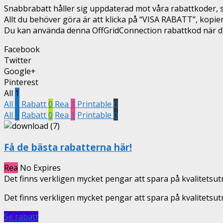
Snabbrabatt håller sig uppdaterad mot våra rabattkoder, så
Allt du behöver göra är att klicka på “VISA RABATT”, kopi
Du kan använda denna OffGridConnection rabattkod när du b
Facebook
Twitter
Google+
Pinterest
All
1
All
1
Rabatt
0
Rea
1
Printable
0
All
1
Rabatt
0
Rea
1
Printable
0
Få de bästa rabatterna här!
Rea
No Expires
Det finns verkligen mycket pengar att spara på kvalitetsu
Det finns verkligen mycket pengar att spara på kvalitetsu
Se rabatt