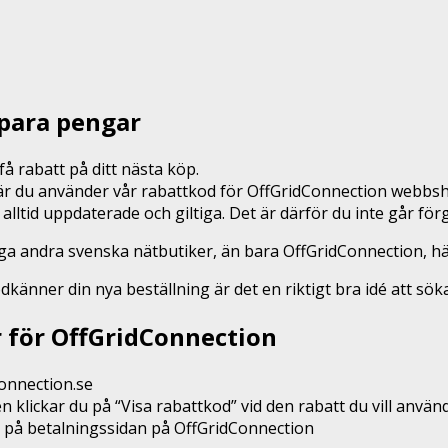
para pengar
å rabatt på ditt nästa köp.
 när du använder vår rabattkod för OffGridConnection webbs
 alltid uppdaterade och giltiga. Det är därför du inte går f
nga andra svenska nätbutiker, än bara OffGridConnection, 
odkänner din nya beställning är det en riktigt bra idé att sö
r för OffGridConnection
Connection.se
n klickar du på “Visa rabattkod” vid den rabatt du vill anvä
n på betalningssidan på OffGridConnection