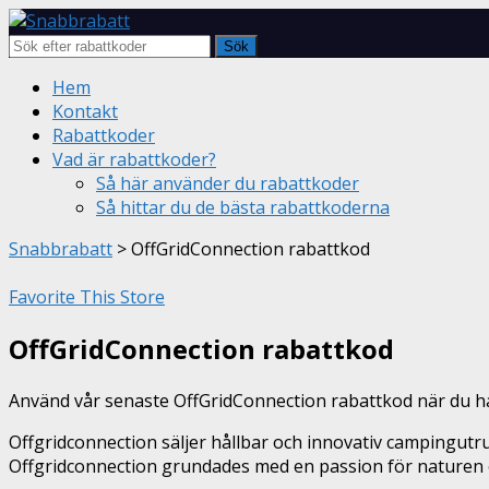
Sök
Skip
Hem
to
Kontakt
content
Rabattkoder
Vad är rabattkoder?
Så här använder du rabattkoder
Så hittar du de bästa rabattkoderna
Snabbrabatt
>
OffGridConnection rabattkod
Favorite This Store
OffGridConnection rabattkod
Använd vår senaste OffGridConnection rabattkod när du ha
Offgridconnection säljer hållbar och innovativ campingutrus
Offgridconnection grundades med en passion för naturen 