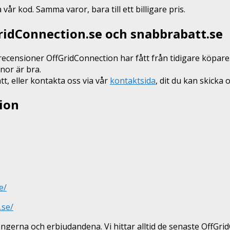
r kod. Samma varor, bara till ett billigare pris.
GridConnection.se och snabbrabatt.se
recensioner OffGridConnection har fått från tidigare köpare.
nor är bra.
, eller kontakta oss via vår
kontaktsida
, dit du kan skicka 
ion
e/
.se/
gerna och erbjudandena. Vi hittar alltid de senaste OffG