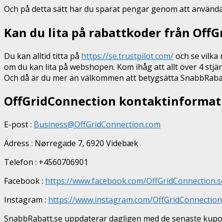
Och på detta sätt har du sparat pengar genom att använda vå
Kan du lita på rabattkoder från Off
Du kan alltid titta på
https://se.trustpilot.com/
och se vilka 
om du kan lita på webshopen. Kom ihåg att allt över 4 stjär
Och då är du mer än välkommen att betygsätta SnabbRabatt
OffGridConnection kontaktinformat
E-post :
Business@OffGridConnection.com
Adress : Nørregade 7, 6920 Videbæk
Telefon : +4560706901
Facebook :
https://www.facebook.com/OffGridConnection.s
Instagram :
https://www.instagram.com/OffGridConnection
SnabbRabatt.se uppdaterar dagligen med de senaste kupon