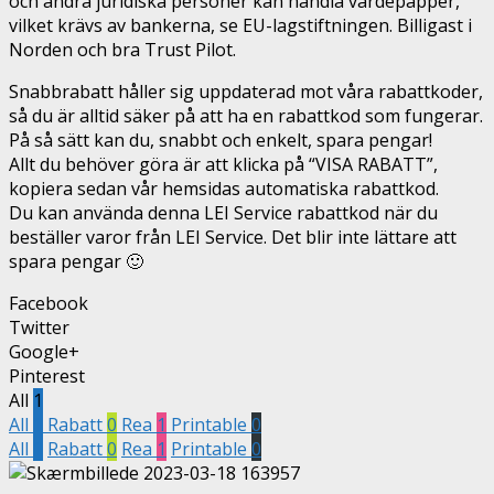
och andra juridiska personer kan handla värdepapper,
vilket krävs av bankerna, se EU-lagstiftningen. Billigast i
Norden och bra Trust Pilot.
Snabbrabatt håller sig uppdaterad mot våra rabattkoder,
så du är alltid säker på att ha en rabattkod som fungerar.
På så sätt kan du, snabbt och enkelt, spara pengar!
Allt du behöver göra är att klicka på “VISA RABATT”,
kopiera sedan vår hemsidas automatiska rabattkod.
Du kan använda denna LEI Service rabattkod när du
beställer varor från LEI Service. Det blir inte lättare att
spara pengar 🙂
Facebook
Twitter
Google+
Pinterest
All
1
All
1
Rabatt
0
Rea
1
Printable
0
All
1
Rabatt
0
Rea
1
Printable
0