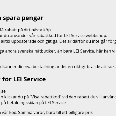
h spara pengar
å rabatt på ditt nästa köp.
när du använder vår rabattkod för LEI Service webbshop.
 alltid uppdaterade och giltiga. Det är därför du inte går f
ga andra svenska nätbutiker, än bara LEI Service, här kan 
odkänner din nya beställning är det en riktigt bra idé att sö
för LEI Service
e.se
n klickar du på “Visa rabattkod” vid den rabatt du vill anvä
 på betalningssidan på LEI Service
r kod. Samma varor, bara till ett billigare pris.