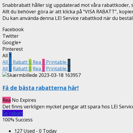
Snabbrabatt håller sig uppdaterad mot våra rabattkoder, så
Allt du behöver göra är att klicka på “VISA RABATT”, kopi
Du kan använda denna LEI Service rabattkod när du beställer
Facebook
Twitter
Google+
Pinterest
All
1
All
1
Rabatt
0
Rea
1
Printable
0
All
1
Rabatt
0
Rea
1
Printable
0
Få de bästa rabatterna här!
Rea
No Expires
Det finns verkligen mycket pengar att spara hos LEI Servic
Se rabatt
100% Success
127 Used - 0 Today