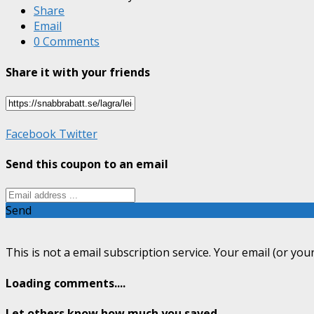
Share
Email
0 Comments
Share it with your friends
Facebook
Twitter
Send this coupon to an email
Send
This is not a email subscription service. Your email (or your
Loading comments....
Let others know how much you saved