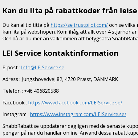
Kan du lita på rabattkoder från leis
Du kan alltid titta på
https://se.trustpilot.com/
och se vilka 
kan lita på webshopen. Kom ihåg att allt över 4 stjärnor är 
Och då är du mer än välkommen att betygsätta SnabbRabatt
LEI Service kontaktinformation
E-post :
Info@LEIService.se
Adress : Jungshovedvej 82, 4720 Præst, DANMARK
Telefon : +46 406820588
Facebook :
https://www.facebook.com/LEIService.se/
Instagram :
https://www.instagram.com/LEIService.se/
SnabbRabatt.se uppdaterar dagligen med de senaste kupong
pengar på när du handlar online. Använd dessa rabattkupo