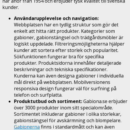
har anor från 1954 och erbjuder tysk kvalitet till svenska
kunder.
Användarupplevelse och navigation:
Webbplatsen har en tydlig struktur som gör det
enkelt att hitta rätt produkter. Kategorier som
gabioner, gabionstängsel och trädgårdsmöbler är
logiskt uppdelade. Filtreringsmöjligheterna hjälper
kunder att sortera efter storlek och popularitet.
Sökfunktionen fungerar bra för specifika
produkter. Produktsidorna innehåller detaljerade
beskrivningar och tekniska specifikationer.
Kunderna kan även designa gabioner i individuella
mål direkt på webbplatsen. Mobilversionens
responsiva design fungerar väl för surfning på
telefon och surfplatta.
Produktutbud och sortiment:
Gabiona.se erbjuder
över 3000 produkter inom sitt specialområde.
Sortimentet inkluderar gabioner i olika storlekar,
gabionstängsel för avskärmning och blompelare.
Gabionerna
finns i standardmått och kan även