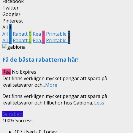
Facebook
Twitter
Google+
Pinterest
All
1
All
1
Rabatt
0
Rea
1
Printable
0
All
1
Rabatt
0
Rea
1
Printable
0
Få de bästa rabatterna här!
Rea
No Expires
Det finns verkligen mycket pengar att spara på
kvalitetsvaror och
...
More
Det finns verkligen mycket pengar att spara på
kvalitetsvaror och tillbehör hos Gabiona.
Less
Se rabatt
100% Success
107 Used - 0 Today