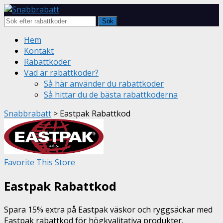
Sök
Skip
Hem
to
Kontakt
content
Rabattkoder
Vad är rabattkoder?
Så här använder du rabattkoder
Så hittar du de bästa rabattkoderna
Snabbrabatt
>
Eastpak Rabattkod
Favorite This Store
Eastpak Rabattkod
Spara 15% extra på Eastpak väskor och ryggsäckar med
Eastpak rabattkod för högkvalitativa produkter.