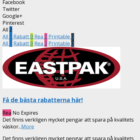
Facebook
Twitter
Google+
Pinterest
All
2
All
2
Rabatt
0
Rea
2
Printable
0
All
2
Rabatt
0
Rea
2
Printable
0
Få de bästa rabatterna här!
Rea
No Expires
Det finns verkligen mycket pengar att spara på kvalitets
väskor
...
More
Det finns verkligen mycket pengar att spara på kvalitets