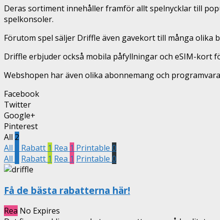
Deras sortiment innehåller framför allt spelnycklar till po
spelkonsoler.
Förutom spel säljer Driffle även gavekort till många olika 
Driffle erbjuder också mobila påfyllningar och eSIM-kort fö
Webshopen har även olika abonnemang och programvara som a
Facebook
Twitter
Google+
Pinterest
All
2
All
2
Rabatt
1
Rea
1
Printable
0
All
2
Rabatt
1
Rea
1
Printable
0
Få de bästa rabatterna här!
Rea
No Expires