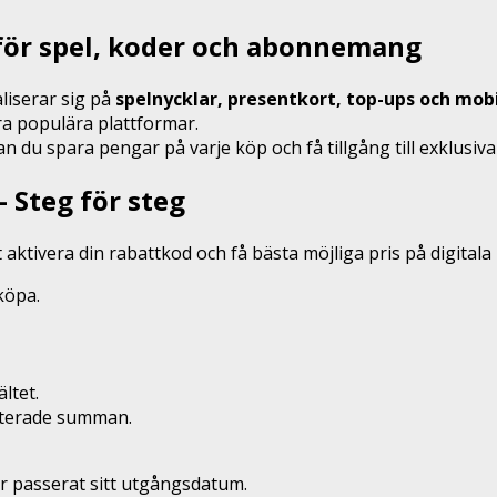
s för spel, koder och abonnemang
liserar sig på
spelnycklar, presentkort, top-ups och mobi
ra populära plattformar.
n du spara pengar på varje köp och få tillgång till exklusiv
– Steg för steg
tt aktivera din rabattkod och få bästa möjliga pris på digitala
köpa.
ltet.
atterade summan.
har passerat sitt utgångsdatum.