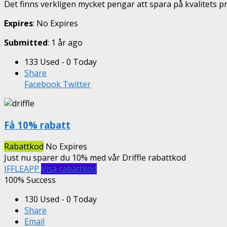
Det finns verkligen mycket pengar att spara på kvalitets pr
Expires
: No Expires
Submitted
: 1 år ago
133 Used - 0 Today
Share
Facebook
Twitter
Få 10% rabatt
Rabattkod
No Expires
Just nu sparer du 10% med vår Driffle rabattkod
IFFLEAPP
Visa rabattkod
100% Success
130 Used - 0 Today
Share
Email