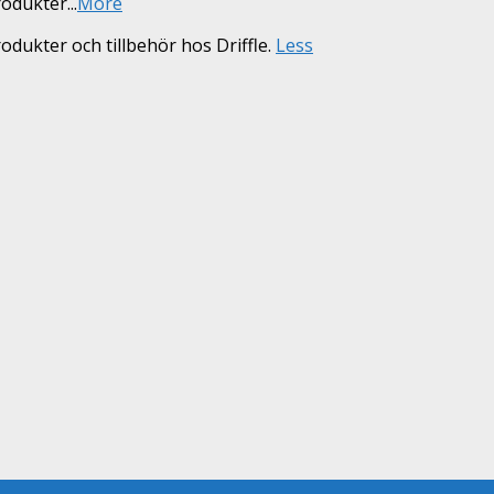
produkter
...
More
odukter och tillbehör hos Driffle.
Less