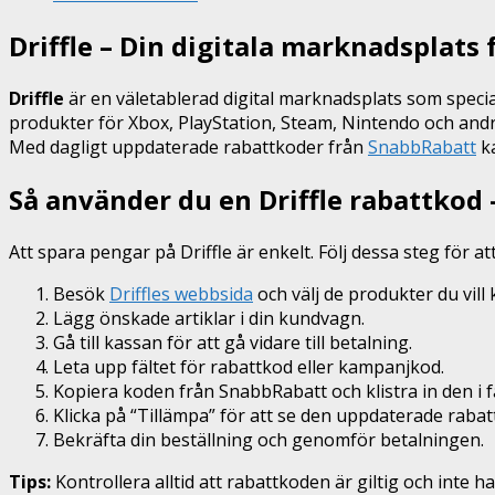
Driffle – Din digitala marknadsplat
Driffle
är en väletablerad digital marknadsplats som specia
produkter för Xbox, PlayStation, Steam, Nintendo och and
Med dagligt uppdaterade rabattkoder från
SnabbRabatt
ka
Så använder du en Driffle rabattkod 
Att spara pengar på Driffle är enkelt. Följ dessa steg för a
Besök
Driffles webbsida
och välj de produkter du vill 
Lägg önskade artiklar i din kundvagn.
Gå till kassan för att gå vidare till betalning.
Leta upp fältet för rabattkod eller kampanjkod.
Kopiera koden från SnabbRabatt och klistra in den i fä
Klicka på “Tillämpa” för att se den uppdaterade rab
Bekräfta din beställning och genomför betalningen.
Tips:
Kontrollera alltid att rabattkoden är giltig och inte 