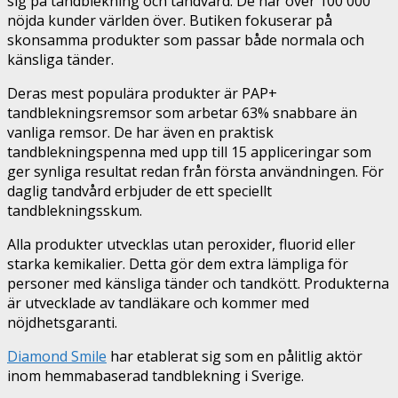
sig på tandblekning och tandvård. De har över 100 000
nöjda kunder världen över. Butiken fokuserar på
skonsamma produkter som passar både normala och
känsliga tänder.
Deras mest populära produkter är PAP+
tandblekningsremsor som arbetar 63% snabbare än
vanliga remsor. De har även en praktisk
tandblekningspenna med upp till 15 appliceringar som
ger synliga resultat redan från första användningen. För
daglig tandvård erbjuder de ett speciellt
tandblekningsskum.
Alla produkter utvecklas utan peroxider, fluorid eller
starka kemikalier. Detta gör dem extra lämpliga för
personer med känsliga tänder och tandkött. Produkterna
är utvecklade av tandläkare och kommer med
nöjdhetsgaranti.
Diamond Smile
har etablerat sig som en pålitlig aktör
inom hemmabaserad tandblekning i Sverige.