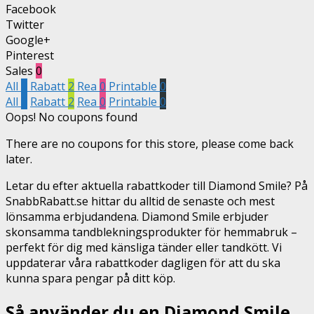
Facebook
Twitter
Google+
Pinterest
Sales
0
All
2
Rabatt
2
Rea
0
Printable
0
All
2
Rabatt
2
Rea
0
Printable
0
Oops! No coupons found
There are no coupons for this store, please come back
later.
Letar du efter aktuella rabattkoder till Diamond Smile? På
SnabbRabatt.se hittar du alltid de senaste och mest
lönsamma erbjudandena. Diamond Smile erbjuder
skonsamma tandblekningsprodukter för hemmabruk –
perfekt för dig med känsliga tänder eller tandkött. Vi
uppdaterar våra rabattkoder dagligen för att du ska
kunna spara pengar på ditt köp.
Så använder du en Diamond Smile