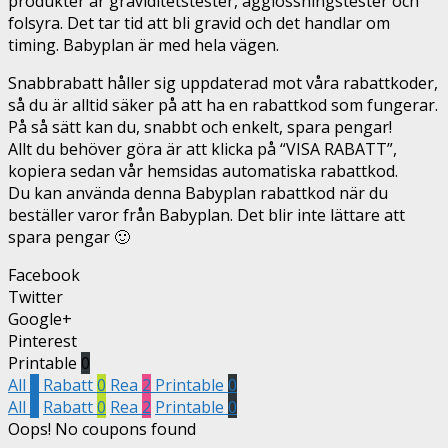
produkter är graviditetstester, ägglossningstester och
folsyra. Det tar tid att bli gravid och det handlar om
timing. Babyplan är med hela vägen.
Snabbrabatt håller sig uppdaterad mot våra rabattkoder,
så du är alltid säker på att ha en rabattkod som fungerar.
På så sätt kan du, snabbt och enkelt, spara pengar!
Allt du behöver göra är att klicka på “VISA RABATT”,
kopiera sedan vår hemsidas automatiska rabattkod.
Du kan använda denna Babyplan rabattkod när du
beställer varor från Babyplan. Det blir inte lättare att
spara pengar 🙂
Facebook
Twitter
Google+
Pinterest
Printable
0
All
2
Rabatt
0
Rea
2
Printable
0
All
2
Rabatt
0
Rea
2
Printable
0
Oops! No coupons found