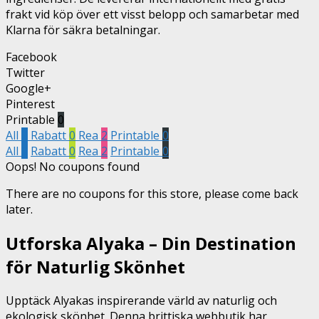
frakt vid köp över ett visst belopp och samarbetar med
Klarna för säkra betalningar.
Facebook
Twitter
Google+
Pinterest
Printable
0
All
2
Rabatt
0
Rea
2
Printable
0
All
2
Rabatt
0
Rea
2
Printable
0
Oops! No coupons found
There are no coupons for this store, please come back
later.
Utforska Alyaka – Din Destination
för Naturlig Skönhet
Upptäck Alyakas inspirerande värld av naturlig och
ekologisk skönhet. Denna brittiska webbutik har