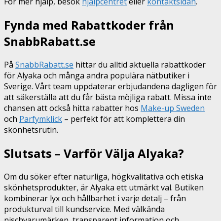
För mer hjälp, besök
hjälpcentret
eller
kontaktsidan
.
Fynda med Rabattkoder från
SnabbRabatt.se
På
SnabbRabatt.se
hittar du alltid aktuella rabattkoder
för Alyaka och många andra populära nätbutiker i
Sverige. Vårt team uppdaterar erbjudandena dagligen för
att säkerställa att du får bästa möjliga rabatt. Missa inte
chansen att också hitta rabatter hos
Make-up Sweden
och
Parfymklick
– perfekt för att komplettera din
skönhetsrutin.
Slutsats – Varför Välja Alyaka?
Om du söker efter naturliga, högkvalitativa och etiska
skönhetsprodukter, är Alyaka ett utmärkt val. Butiken
kombinerar lyx och hållbarhet i varje detalj – från
produkturval till kundservice. Med välkända
nischvarumärken, transparent information och