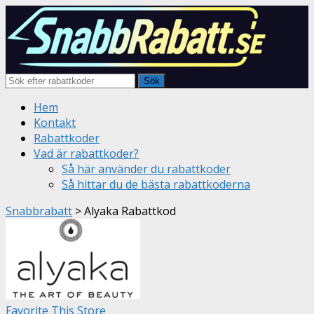
Sök
Skip
Hem
to
Kontakt
content
Rabattkoder
Vad är rabattkoder?
Så här använder du rabattkoder
Så hittar du de bästa rabattkoderna
Snabbrabatt
>
Alyaka Rabattkod
Favorite This Store