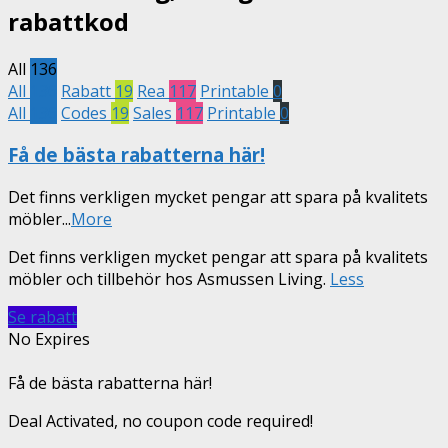
rabattkod
All
136
All
136
Rabatt
19
Rea
117
Printable
0
All
136
Codes
19
Sales
117
Printable
0
Få de bästa rabatterna här!
Det finns verkligen mycket pengar att spara på kvalitets
möbler
...
More
Det finns verkligen mycket pengar att spara på kvalitets
möbler och tillbehör hos Asmussen Living.
Less
Se rabatt
No Expires
Få de bästa rabatterna här!
Deal Activated, no coupon code required!