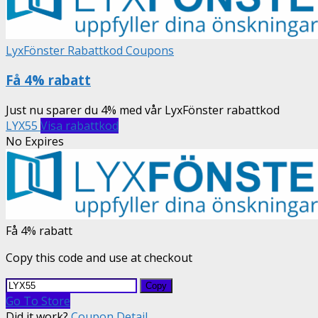
LyxFönster Rabattkod Coupons
Få 4% rabatt
Just nu sparer du 4% med vår LyxFönster rabattkod
LYX55
Visa rabattkod
No Expires
Få 4% rabatt
Copy this code and use at checkout
Copy
Go To Store
Did it work?
Coupon Detail