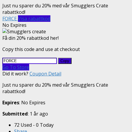
Just nu sparer du 20% med vår Smugglers Crate
rabattkod!
FORCE
Visa rabattkod
No Expires
Få din 20% rabattkod her!
Copy this code and use at checkout
Copy
Go To Store
Did it work?
Coupon Detail
Just nu sparer du 20% med vår Smugglers Crate
rabattkod!
Expires
: No Expires
Submitted
: 1 år ago
72 Used - 0 Today
Share