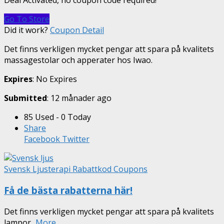
Deal Activated, no coupon code required!
Go To Store
Did it work?
Coupon Detail
Det finns verkligen mycket pengar att spara på kvalitets
massagestolar och apperater hos Iwao.
Expires
: No Expires
Submitted
: 12 månader ago
85 Used - 0 Today
Share
Facebook
Twitter
Svensk Ljusterapi Rabattkod Coupons
Få de bästa rabatterna här!
Det finns verkligen mycket pengar att spara på kvalitets
lampor
...
More