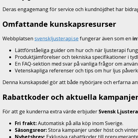
Deras engagemang för service och kundnöjdhet har bidragi
Omfattande kunskapsresurser
Webbplatsen
svenskljusterapi.se
fungerar även som en
in
Lättförståeliga guider om hur och när ljusterapi fung
Produktjämförelser och tekniska specifikationer i tydl
En FAQ-sektion med svar på vanliga frågor om använ
Vetenskapliga referenser och tips om hur ljus påver
Denna kunskapsdel gör att både nybörjare och erfarna an
Rabattkoder och aktuella kampanje
För att ge kunderna extra värde erbjuder
Svensk Ljustera
Fri frakt:
Automatisk på alla köp inom Sverige.
Säsongsreor:
Stora kampanjer under höst och vinter
Nyhetsbrev:
Exklusiva rabattkoder till prenumerante