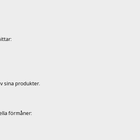
ttar:
v sina produkter.
lla förmåner: