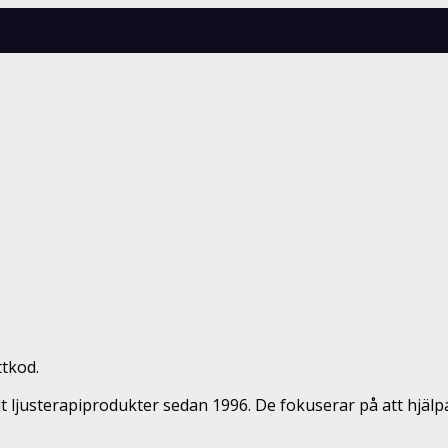
ttkod.
ålt ljusterapiprodukter sedan 1996. De fokuserar på att h