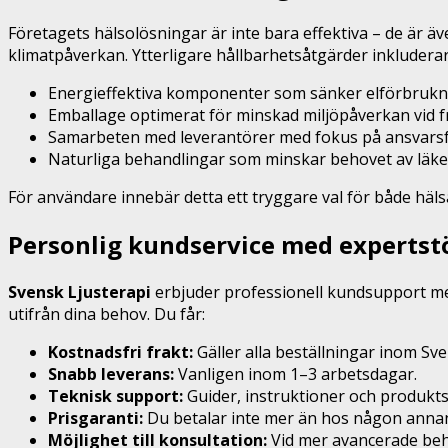
Företagets hälsolösningar är inte bara effektiva – de är 
klimatpåverkan. Ytterligare hållbarhetsåtgärder inkluderar
Energieffektiva komponenter som sänker elförbrukn
Emballage optimerat för minskad miljöpåverkan vid f
Samarbeten med leverantörer med fokus på ansvarsfu
Naturliga behandlingar som minskar behovet av läke
För användare innebär detta ett tryggare val för både hälsa
Personlig kundservice med expertst
Svensk Ljusterapi
erbjuder professionell kundsupport med 
utifrån dina behov. Du får:
Kostnadsfri frakt:
Gäller alla beställningar inom Sve
Snabb leverans:
Vanligen inom 1–3 arbetsdagar.
Teknisk support:
Guider, instruktioner och produkts
Prisgaranti:
Du betalar inte mer än hos någon annan
Möjlighet till konsultation:
Vid mer avancerade beh