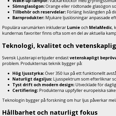
Wake-up-lampor:
Väckarklockor med gryningssimuler
Sömnglasögon:
Orange eller rödtonade glasögon som 
Tillbehör och reservdelar:
Förläng livslängden på d
Barnprodukter:
Mjukare ljuslösningar anpassade ef
Populära varumärken inkluderar
Lumie
och
MelaMedic
, 
kundernas favoriter finns ofta som en del av aktuella kamp
Teknologi, kvalitet och vetenskapli
Svensk Ljusterapi erbjuder endast
vetenskapligt bepröv
problem. Produkternas teknik bygger på:
Hög ljusstyrka:
Över 350 lux på ett funktionellt avstå
Naturligt dagsljus:
Ljusspektrum som efterliknar so
Tyst drift och modern design:
Utvecklade för dagli
Certifiering:
Produkterna uppfyller europeiska säke
Teknologin bygger på forskning om hur ljus påverkar melaton
Hållbarhet och naturligt fokus