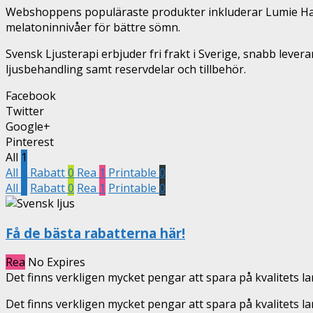
Webshoppens populäraste produkter inkluderar Lumie Halo
melatoninnivåer för bättre sömn.
Svensk Ljusterapi erbjuder fri frakt i Sverige, snabb leve
ljusbehandling samt reservdelar och tillbehör.
Facebook
Twitter
Google+
Pinterest
All
1
All
1
Rabatt
0
Rea
1
Printable
0
All
1
Rabatt
0
Rea
1
Printable
0
Få de bästa rabatterna här!
Rea
No Expires
Det finns verkligen mycket pengar att spara på kvalitets 
Det finns verkligen mycket pengar att spara på kvalitets l