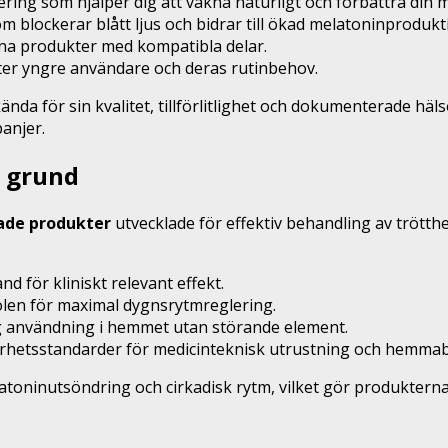
ing som hjälper dig att vakna naturligt och förbättra din 
blockerar blått ljus och bidrar till ökad melatoninproduktio
ina produkter med kompatibla delar.
ter yngre användare och deras rutinbehov.
kända för sin kvalitet, tillförlitlighet och dokumenterade h
anjer.
g grund
ade produkter
utvecklade för effektiv behandling av trött
nd för kliniskt relevant effekt.
len för maximal dygnsrytmreglering.
g användning i hemmet utan störande element.
rhetsstandarder för medicinteknisk utrustning och hemmab
inutsöndring och cirkadisk rytm, vilket gör produkterna till