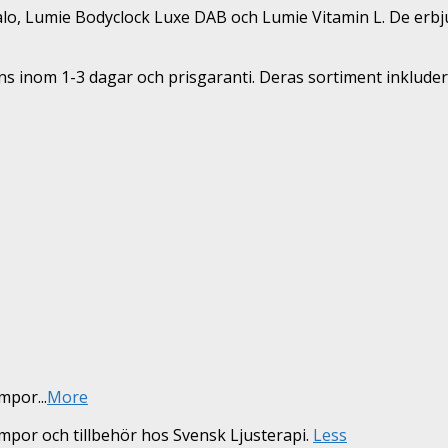
, Lumie Bodyclock Luxe DAB och Lumie Vitamin L. De erbjud
rans inom 1-3 dagar och prisgaranti. Deras sortiment inklud
lampor
...
More
ampor och tillbehör hos Svensk Ljusterapi.
Less