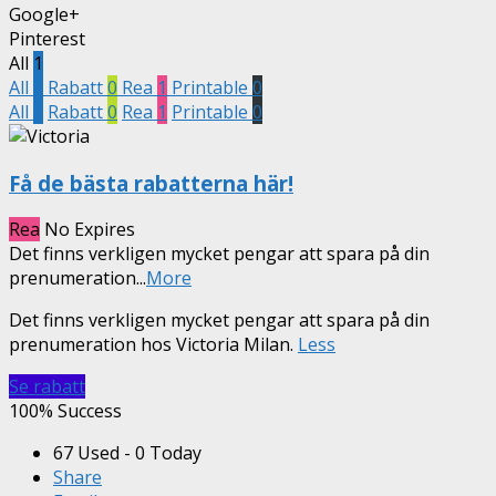
Google+
Pinterest
All
1
All
1
Rabatt
0
Rea
1
Printable
0
All
1
Rabatt
0
Rea
1
Printable
0
Få de bästa rabatterna här!
Rea
No Expires
Det finns verkligen mycket pengar att spara på din
prenumeration
...
More
Det finns verkligen mycket pengar att spara på din
prenumeration hos Victoria Milan.
Less
Se rabatt
100% Success
67 Used - 0 Today
Share