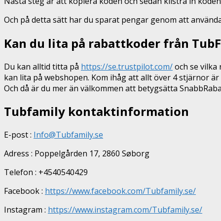
Nästa steg är att kopiera koden och sedan klistra in kode
Och på detta sätt har du sparat pengar genom att använda vå
Kan du lita på rabattkoder från Tub
Du kan alltid titta på
https://se.trustpilot.com/
och se vilka 
kan lita på webshopen. Kom ihåg att allt över 4 stjärnor är 
Och då är du mer än välkommen att betygsätta SnabbRabatt
Tubfamily kontaktinformation
E-post :
Info@Tubfamily.se
Adress : Poppelgården 17, 2860 Søborg
Telefon : +4540540429
Facebook :
https://www.facebook.com/Tubfamily.se/
Instagram :
https://www.instagram.com/Tubfamily.se/