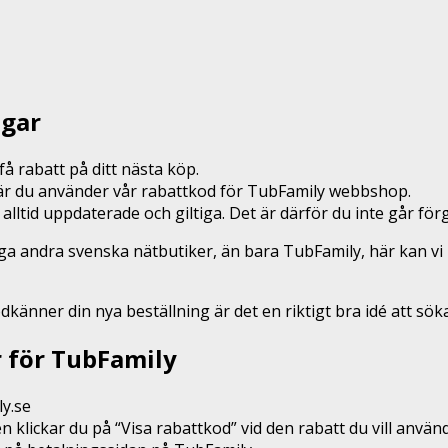
ngar
å rabatt på ditt nästa köp.
 när du använder vår rabattkod för TubFamily webbshop.
 alltid uppdaterade och giltiga. Det är därför du inte går f
nga andra svenska nätbutiker, än bara TubFamily, här kan 
odkänner din nya beställning är det en riktigt bra idé att sö
r för TubFamily
ly.se
n klickar du på “Visa rabattkod” vid den rabatt du vill anvä