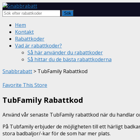
Sök
Skip
Hem
to
Kontakt
content
Rabattkoder
Vad är rabattkoder?
Så här använder du rabattkoder
Så hittar du de bästa rabattkoderna
Snabbrabatt
>
TubFamily Rabattkod
Favorite This Store
TubFamily Rabattkod
Använd vår senaste TubFamily rabattkod när du handlar o
På Tubfamily erbjuder de möjligheten till ett härligt badka
stora badbaljor/-kar för de som har mer plats.