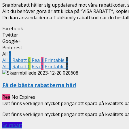
Snabbrabatt håller sig uppdaterad mot våra rabattkoder, så
Allt du behöver göra är att klicka på “VISA RABATT”, kopi
Du kan använda denna TubFamily rabattkod när du beställer
Facebook
Twitter
Google+
Pinterest
All
1
All
1
Rabatt
0
Rea
1
Printable
0
All
1
Rabatt
0
Rea
1
Printable
0
Få de bästa rabatterna här!
Rea
No Expires
Det finns verkligen mycket pengar att spara på kvalitets b
Det finns verkligen mycket pengar att spara på kvalitets b
Se rabatt