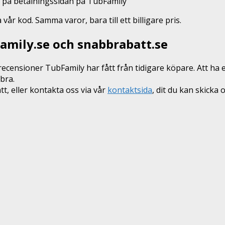
n på betalningssidan på TubFamily
r kod. Samma varor, bara till ett billigare pris.
Family.se och snabbrabatt.se
recensioner TubFamily har fått från tidigare köpare. Att ha 
bra.
, eller kontakta oss via vår
kontaktsida
, dit du kan skicka 