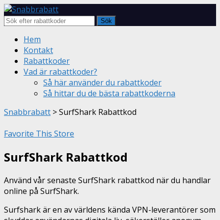
Sök
Skip
Hem
to
Kontakt
content
Rabattkoder
Vad är rabattkoder?
Så här använder du rabattkoder
Så hittar du de bästa rabattkoderna
Snabbrabatt
>
SurfShark Rabattkod
Favorite This Store
SurfShark Rabattkod
Använd vår senaste SurfShark rabattkod när du handlar
online på SurfShark.
Surfshark är en av världens kända VPN-leverantörer som