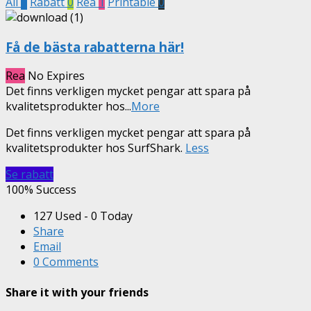
All
1
Rabatt
0
Rea
1
Printable
0
Få de bästa rabatterna här!
Rea
No Expires
Det finns verkligen mycket pengar att spara på
kvalitetsprodukter hos
...
More
Det finns verkligen mycket pengar att spara på
kvalitetsprodukter hos SurfShark.
Less
Se rabatt
100% Success
127 Used - 0 Today
Share
Email
0 Comments
Share it with your friends