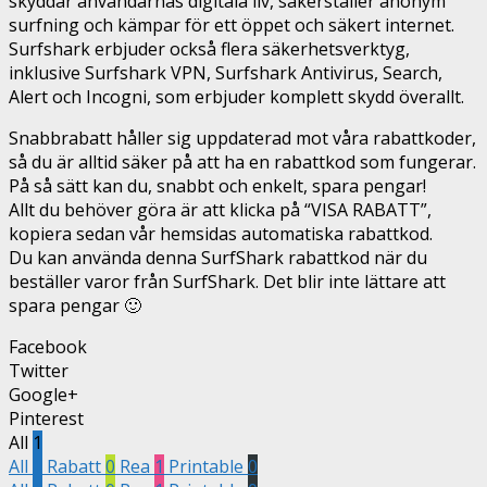
skyddar användarnas digitala liv, säkerställer anonym
surfning och kämpar för ett öppet och säkert internet.
Surfshark erbjuder också flera säkerhetsverktyg,
inklusive Surfshark VPN, Surfshark Antivirus, Search,
Alert och Incogni, som erbjuder komplett skydd överallt.
Snabbrabatt håller sig uppdaterad mot våra rabattkoder,
så du är alltid säker på att ha en rabattkod som fungerar.
På så sätt kan du, snabbt och enkelt, spara pengar!
Allt du behöver göra är att klicka på “VISA RABATT”,
kopiera sedan vår hemsidas automatiska rabattkod.
Du kan använda denna SurfShark rabattkod när du
beställer varor från SurfShark. Det blir inte lättare att
spara pengar 🙂
Facebook
Twitter
Google+
Pinterest
All
1
All
1
Rabatt
0
Rea
1
Printable
0