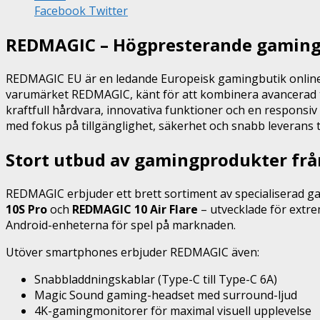
Facebook
Twitter
REDMAGIC – Högpresterande gaming-
REDMAGIC EU är en ledande Europeisk gamingbutik online, 
varumärket REDMAGIC, känt för att kombinera avancerad tek
kraftfull hårdvara, innovativa funktioner och en responsiv
med fokus på tillgänglighet, säkerhet och snabb leverans t
Stort utbud av gamingprodukter fr
REDMAGIC erbjuder ett brett sortiment av specialiserad g
10S Pro
och
REDMAGIC 10 Air Flare
– utvecklade för extr
Android-enheterna för spel på marknaden.
Utöver smartphones erbjuder REDMAGIC även:
Snabbladdningskablar (Type-C till Type-C 6A)
Magic Sound gaming-headset med surround-ljud
4K-gamingmonitorer för maximal visuell upplevelse