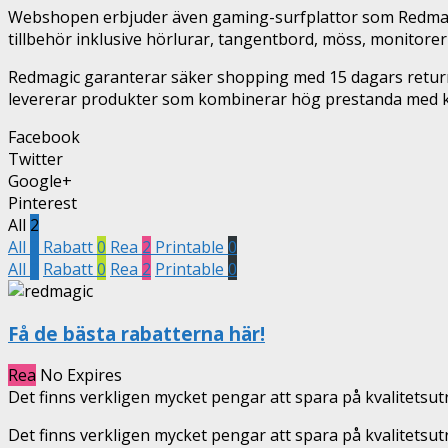
Webshopen erbjuder även gaming-surfplattor som Redmagic
tillbehör inklusive hörlurar, tangentbord, möss, monitorer
Redmagic garanterar säker shopping med 15 dagars returrä
levererar produkter som kombinerar hög prestanda med k
Facebook
Twitter
Google+
Pinterest
All
2
All
2
Rabatt
0
Rea
2
Printable
0
All
2
Rabatt
0
Rea
2
Printable
0
Få de bästa rabatterna här!
Rea
No Expires
Det finns verkligen mycket pengar att spara på kvalitetsu
Det finns verkligen mycket pengar att spara på kvalitetsu