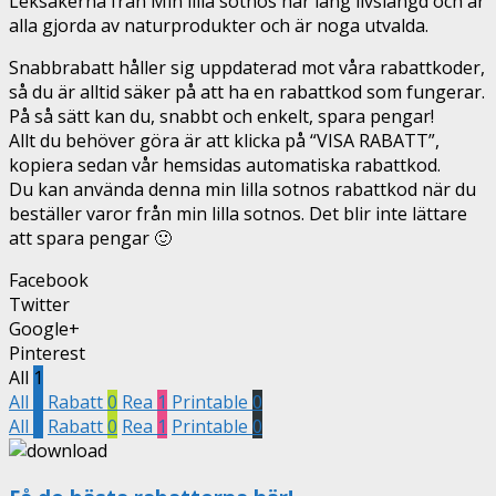
Leksakerna från Min lilla sötnos har lång livslängd och är
alla gjorda av naturprodukter och är noga utvalda.
Snabbrabatt håller sig uppdaterad mot våra rabattkoder,
så du är alltid säker på att ha en rabattkod som fungerar.
På så sätt kan du, snabbt och enkelt, spara pengar!
Allt du behöver göra är att klicka på “VISA RABATT”,
kopiera sedan vår hemsidas automatiska rabattkod.
Du kan använda denna min lilla sotnos rabattkod när du
beställer varor från min lilla sotnos. Det blir inte lättare
att spara pengar 🙂
Facebook
Twitter
Google+
Pinterest
All
1
All
1
Rabatt
0
Rea
1
Printable
0
All
1
Rabatt
0
Rea
1
Printable
0