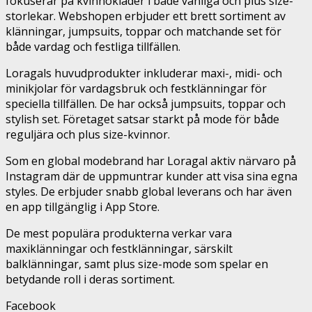
fokuserar på kvinnokläder i både vanliga och plus size-
storlekar. Webshopen erbjuder ett brett sortiment av
klänningar, jumpsuits, toppar och matchande set för
både vardag och festliga tillfällen.
Loragals huvudprodukter inkluderar maxi-, midi- och
minikjolar för vardagsbruk och festklänningar för
speciella tillfällen. De har också jumpsuits, toppar och
stylish set. Företaget satsar starkt på mode för både
reguljära och plus size-kvinnor.
Som en global modebrand har Loragal aktiv närvaro på
Instagram där de uppmuntrar kunder att visa sina egna
styles. De erbjuder snabb global leverans och har även
en app tillgänglig i App Store.
De mest populära produkterna verkar vara
maxiklänningar och festklänningar, särskilt
balklänningar, samt plus size-mode som spelar en
betydande roll i deras sortiment.
Facebook