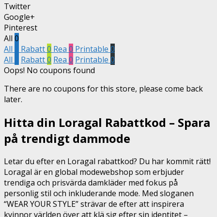
Twitter
Google+
Pinterest
All
0
All
0
Rabatt
0
Rea
0
Printable
0
All
0
Rabatt
0
Rea
0
Printable
0
Oops! No coupons found
There are no coupons for this store, please come back
later.
Hitta din Loragal Rabattkod – Spara
på trendigt dammode
Letar du efter en Loragal rabattkod? Du har kommit rätt!
Loragal är en global modewebshop som erbjuder
trendiga och prisvärda damkläder med fokus på
personlig stil och inkluderande mode. Med sloganen
“WEAR YOUR STYLE” strävar de efter att inspirera
kvinnor världen över att klä sig efter sin identitet –