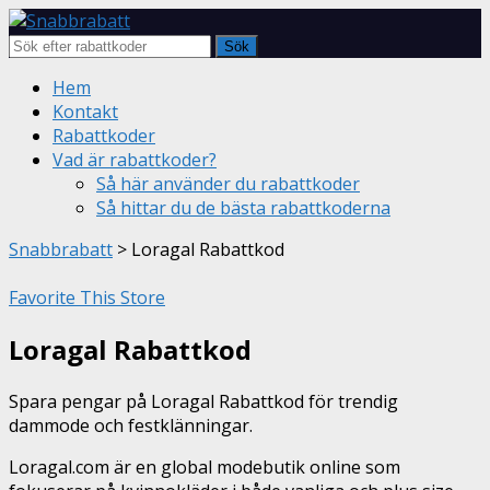
Sök
Skip
Hem
to
Kontakt
content
Rabattkoder
Vad är rabattkoder?
Så här använder du rabattkoder
Så hittar du de bästa rabattkoderna
Snabbrabatt
>
Loragal Rabattkod
Favorite This Store
Loragal Rabattkod
Spara pengar på Loragal Rabattkod för trendig
dammode och festklänningar.
Loragal.com är en global modebutik online som