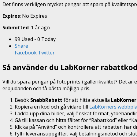
Det finns verkligen mycket pengar att spara på kvalitetsp
Expires
: No Expires
Submitted
: 1 år ago
99 Used - 0 Today
Share
Facebook
Twitter
Så använder du LabKorner rabattko
Vill du spara pengar på fotoprints i gallerikvalitet? Det ä
erbjudanden och få bästa möjliga pris.
Besök
SnabbRabatt
för att hitta aktuella
LabKorner
Kopiera en kod och gå vidare till
LabKorners webbpla
Ladda upp dina bilder, välj önskat format, ytbehandli
Gå till kassan och hitta fältet för “Rabattkod” eller “K
Klicka på “Använd” och kontrollera att rabatten har 
Fyll i leveransuppgifter, välj betalningsmetod och slut