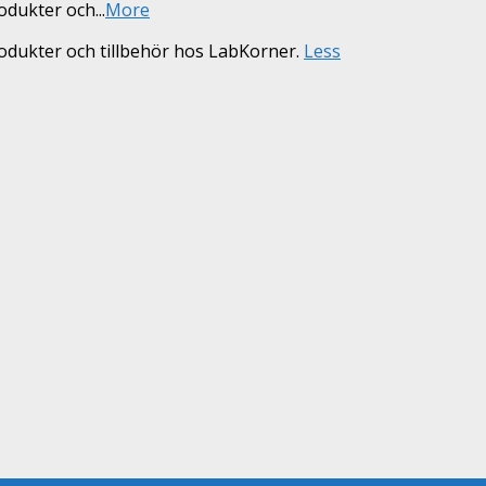
rodukter och
...
More
rodukter och tillbehör hos LabKorner.
Less