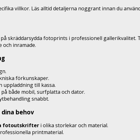
ifika villkor. Läs alltid detaljerna noggrant innan du använ
på skräddarsydda fotoprints i professionell gallerikvalitet. 
de och inramade.
ng
gn.
ekniska förkunskaper.
n uppladdning till kassa.
på både mobil, surfplatta och dator.
h ytbehandling snabbt.
r dina behov
a fotoutskrifter
i olika storlekar och material.
rofessionella printmaterial.