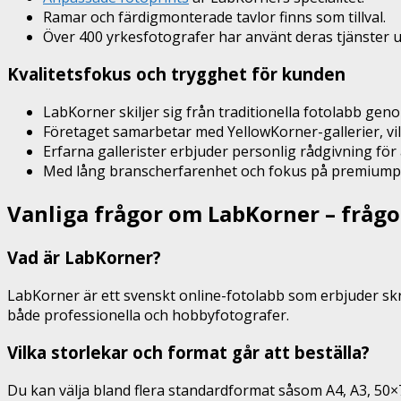
Ramar och färdigmonterade tavlor finns som tillval.
Över 400 yrkesfotografer har använt deras tjänster u
Kvalitetsfokus och trygghet för kunden
LabKorner skiljer sig från traditionella fotolabb geno
Företaget samarbetar med YellowKorner-gallerier, vil
Erfarna gallerister erbjuder personlig rådgivning för 
Med lång branscherfarenhet och fokus på premiumprod
Vanliga frågor om LabKorner – frågo
Vad är LabKorner?
LabKorner är ett svenskt online-fotolabb som erbjuder skrä
både professionella och hobbyfotografer.
Vilka storlekar och format går att beställa?
Du kan välja bland flera standardformat såsom A4, A3, 50×7