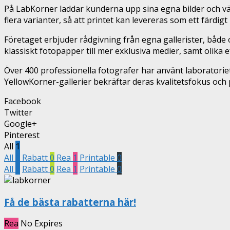
På LabKorner laddar kunderna upp sina egna bilder och väl
flera varianter, så att printet kan levereras som ett färdi
Företaget erbjuder rådgivning från egna gallerister, både o
klassiskt fotopapper till mer exklusiva medier, samt olika 
Över 400 professionella fotografer har använt laboratorie
YellowKorner-gallerier bekräftar deras kvalitetsfokus och
Facebook
Twitter
Google+
Pinterest
All
1
All
1
Rabatt
0
Rea
1
Printable
0
All
1
Rabatt
0
Rea
1
Printable
0
Få de bästa rabatterna här!
Rea
No Expires