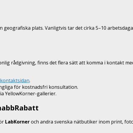
eografiska plats. Vanligtvis tar det cirka 5–10 arbetsdagar 
onlig rådgivning, finns det flera sätt att komma i kontakt m
kontaktsidan
.
ängliga för kostnadsfri konsultation.
a YellowKorner-gallerier.
SnabbRabatt
för
LabKorner
och andra svenska nätbutiker inom print, foto 