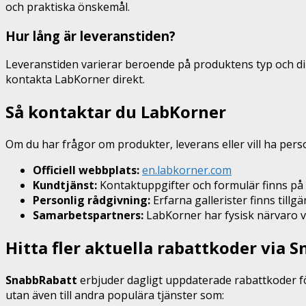
och praktiska önskemål.
Hur lång är leveranstiden?
Leveranstiden varierar beroende på produktens typ och din g
kontakta LabKorner direkt.
Så kontaktar du LabKorner
Om du har frågor om produkter, leverans eller vill ha pers
Officiell webbplats:
en.labkorner.com
Kundtjänst:
Kontaktuppgifter och formulär finns på
Personlig rådgivning:
Erfarna gallerister finns tillg
Samarbetspartners:
LabKorner har fysisk närvaro vi
Hitta fler aktuella rabattkoder via 
SnabbRabatt
erbjuder dagligt uppdaterade rabattkoder 
utan även till andra populära tjänster som: