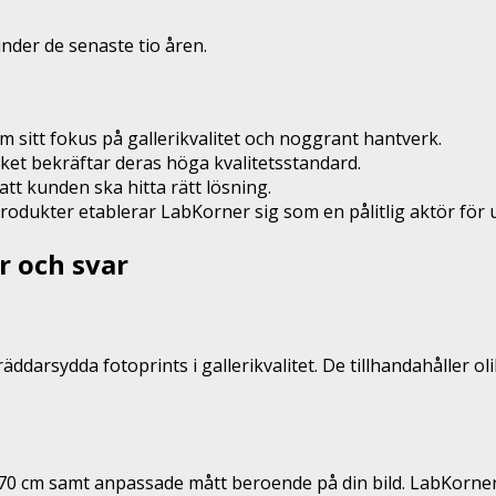
nder de senaste tio åren.
m sitt fokus på gallerikvalitet och noggrant hantverk.
ket bekräftar deras höga kvalitetsstandard.
att kunden ska hitta rätt lösning.
ukter etablerar LabKorner sig som en pålitlig aktör för u
r och svar
ddarsydda fotoprints i gallerikvalitet. De tillhandahåller o
0 cm samt anpassade mått beroende på din bild. LabKorner er