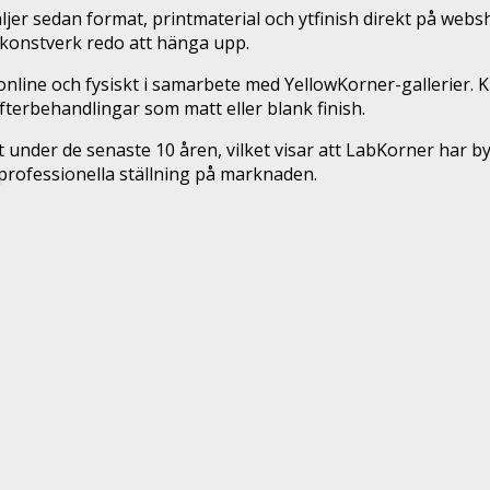
jer sedan format, printmaterial och ytfinish direkt på webs
gt konstverk redo att hänga upp.
nline och fysiskt i samarbete med YellowKorner-gallerier. Ku
efterbehandlingar som matt eller blank finish.
t under de senaste 10 åren, vilket visar att LabKorner har
 professionella ställning på marknaden.