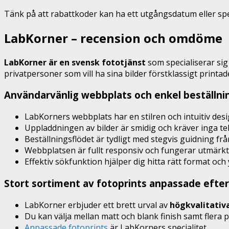
Tänk på att rabattkoder kan ha ett utgångsdatum eller spec
LabKorner – recension och omdöme
LabKorner är en svensk fototjänst
som specialiserar sig 
privatpersoner som vill ha sina bilder förstklassigt printa
Användarvänlig webbplats och enkel beställni
LabKorners webbplats har en stilren och intuitiv desi
Uppladdningen av bilder är smidig och kräver inga t
Beställningsflödet är tydligt med stegvis guidning frå
Webbplatsen är fullt responsiv och fungerar utmärkt 
Effektiv sökfunktion hjälper dig hitta rätt format oc
Stort sortiment av fotoprints anpassade efte
LabKorner erbjuder ett brett urval av
högkvalitativ
Du kan välja mellan matt och blank finish samt flera p
Anpassade fotoprints
är LabKorners specialitet.