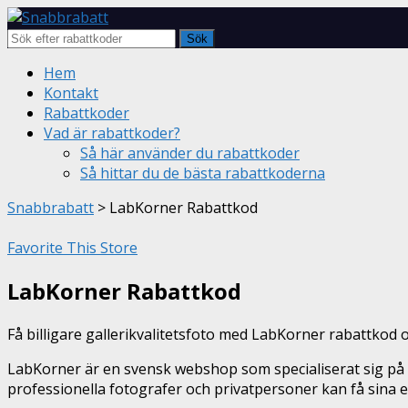
Sök
Skip
Hem
to
Kontakt
content
Rabattkoder
Vad är rabattkoder?
Så här använder du rabattkoder
Så hittar du de bästa rabattkoderna
Snabbrabatt
>
LabKorner Rabattkod
Favorite This Store
LabKorner Rabattkod
Få billigare gallerikvalitetsfoto med LabKorner rabattkod 
LabKorner är en svensk webshop som specialiserat sig på a
professionella fotografer och privatpersoner kan få sina eg