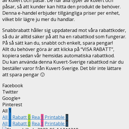
av kuvert och påsar. De har alla typer av kuvert och
påsar, så att kunder kan hitta den produkt de behöver.
Denna e-handel erbjuder tillgängliga priser per enhet,
vilket blir lägre ju mer du handlar.
Snabbrabatt håller sig uppdaterad mot våra rabattkoder,
så du är alltid säker på att ha en rabattkod som fungerar.
På så sätt kan du, snabbt och enkelt, spara pengar!
Allt du behöver göra är att klicka på “VISA RABATT”,
kopiera sedan vår hemsidas automatiska rabattkod.
Du kan använda denna Kuvert-Sverige rabattkod när du
beställer varor från Kuvert-Sverige. Det blir inte lättare
att spara pengar 🙂
Facebook
Twitter
Google+
Pinterest
All
1
All
1
Rabatt
0
Rea
1
Printable
0
All
1
Rabatt
0
Rea
1
Printable
0