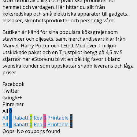
stort utbud av billiga och praktiska produkter för
hemmet och vardagen. Här hittar du allt från
köksredskap och små elektriska apparater till gadgets,
leksaker, skönhetsprodukter och personlig vård.
Butiken är känd för sina populära köksgrejer som
stavmixer och oljesets, samt merchandiseartiklar från
Marvel, Harry Potter och LEGO. Med över 1 miljon
utskickade paket och en Trustpilot-betyg på 4,5 av 5
stjärnor har eStore.nu blivit en pålitlig favorit bland
svenska kunder som uppskattar snabb leverans och låga
priser.
Facebook
Twitter
Google+
Pinterest
All
0
All
0
Rabatt
0
Rea
0
Printable
0
All
0
Rabatt
0
Rea
0
Printable
0
Oops! No coupons found