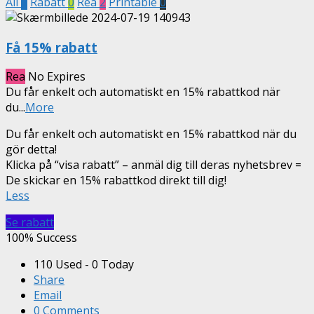
All
2
Rabatt
0
Rea
2
Printable
0
Få 15% rabatt
Rea
No Expires
Du får enkelt och automatiskt en 15% rabattkod när
du
...
More
Du får enkelt och automatiskt en 15% rabattkod när du
gör detta!
Klicka på “visa rabatt” – anmäl dig till deras nyhetsbrev =
De skickar en 15% rabattkod direkt till dig!
Less
Se rabatt
100% Success
110 Used - 0 Today
Share
Email
0 Comments