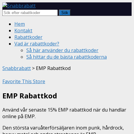
Sök
Skip
Hem
to
Kontakt
content
Rabattkoder
Vad är rabattkoder?
Så här använder du rabattkoder
Så hittar du de bästa rabattkoderna
Snabbrabatt
>
EMP Rabattkod
Favorite This Store
EMP Rabattkod
Använd vår senaste 15% EMP rabattkod när du handlar
online på EMP.
Den största varuåterförsäljaren inom punk, hårdrock,