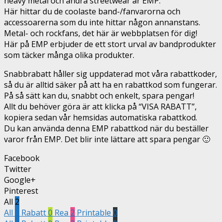
heavy metal och andra streetwear är EMP.
Här hittar du de coolaste band-/fanvarorna och
accessoarerna som du inte hittar någon annanstans.
Metal- och rockfans, det här är webbplatsen för dig!
Här på EMP erbjuder de ett stort urval av bandprodukter
som täcker många olika produkter.
Snabbrabatt håller sig uppdaterad mot våra rabattkoder,
så du är alltid säker på att ha en rabattkod som fungerar.
På så sätt kan du, snabbt och enkelt, spara pengar!
Allt du behöver göra är att klicka på “VISA RABATT”,
kopiera sedan vår hemsidas automatiska rabattkod.
Du kan använda denna EMP rabattkod när du beställer
varor från EMP. Det blir inte lättare att spara pengar 🙂
Facebook
Twitter
Google+
Pinterest
All
2
All
2
Rabatt
0
Rea
2
Printable
0