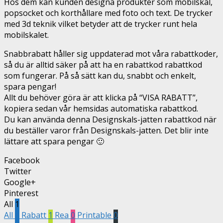
Hos dem kan kunden designa produkter som mobilskal,
popsocket och korthållare med foto och text. De trycker
med 3d teknik vilket betyder att de trycker runt hela
mobilskalet.
Snabbrabatt håller sig uppdaterad mot våra rabattkoder,
så du är alltid säker på att ha en rabattkod rabattkod
som fungerar. På så sätt kan du, snabbt och enkelt,
spara pengar!
Allt du behöver göra är att klicka på “VISA RABATT”,
kopiera sedan vår hemsidas automatiska rabattkod.
Du kan använda denna Designskals-jatten rabattkod när
du beställer varor från Designskals-jatten. Det blir inte
lättare att spara pengar 🙂
Facebook
Twitter
Google+
Pinterest
All
1
All
1
Rabatt
1
Rea
0
Printable
0