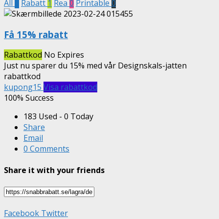
All
1
Rabatt
1
Rea
0
Printable
0
Få 15% rabatt
Rabattkod
No Expires
Just nu sparer du 15% med vår Designskals-jatten
rabattkod
kupong15
Visa rabattkod
100% Success
183 Used - 0 Today
Share
Email
0 Comments
Share it with your friends
Facebook
Twitter