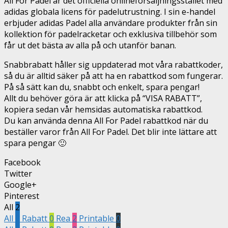
All For Padel är det officiella onlineförsäljningsstället med
adidas globala licens för padelutrustning. I sin e-handel
erbjuder adidas Padel alla användare produkter från sin
kollektion för padelracketar och exklusiva tillbehör som
får ut det bästa av alla på och utanför banan.
Snabbrabatt håller sig uppdaterad mot våra rabattkoder,
så du är alltid säker på att ha en rabattkod som fungerar.
På så sätt kan du, snabbt och enkelt, spara pengar!
Allt du behöver göra är att klicka på “VISA RABATT”,
kopiera sedan vår hemsidas automatiska rabattkod.
Du kan använda denna All For Padel rabattkod när du
beställer varor från All For Padel. Det blir inte lättare att
spara pengar 🙂
Facebook
Twitter
Google+
Pinterest
All
2
All
2
Rabatt
0
Rea
2
Printable
0