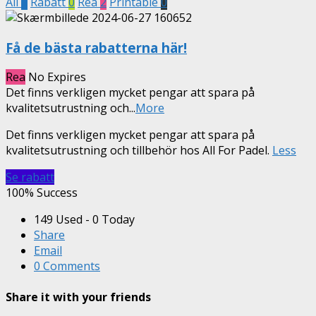
All
2
Rabatt
0
Rea
2
Printable
0
Få de bästa rabatterna här!
Rea
No Expires
Det finns verkligen mycket pengar att spara på
kvalitetsutrustning och
...
More
Det finns verkligen mycket pengar att spara på
kvalitetsutrustning och tillbehör hos All For Padel.
Less
Se rabatt
100% Success
149 Used - 0 Today
Share
Email
0 Comments
Share it with your friends