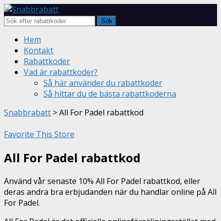
Sök
Skip
Hem
to
Kontakt
content
Rabattkoder
Vad är rabattkoder?
Så här använder du rabattkoder
Så hittar du de bästa rabattkoderna
Snabbrabatt
>
All For Padel rabattkod
Favorite This Store
All For Padel rabattkod
Använd vår senaste 10% All For Padel rabattkod, eller
deras andra bra erbjudanden när du handlar online på All
For Padel.