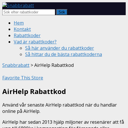
Sök
Skip
Hem
to
Kontakt
content
Rabattkoder
Vad är rabattkoder?
Så här använder du rabattkoder
Så hittar du de bästa rabattkoderna
Snabbrabatt
>
AirHelp Rabattkod
Favorite This Store
AirHelp Rabattkod
Använd vår senaste AirHelp rabattkod när du handlar
online på AirHelp.
AirHelp har sedan 2013 hjälp miljoner av resenärer att få