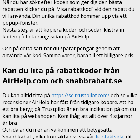
När du har sökt efter koden som ger dig den bästa
rabatten klickar du på “Visa rabattkod” vid den rabatt du
vill använda. Din unika rabattkod kommer upp via ett
popup-fönster.
Nästa steg är att kopiera koden och sedan klistra in
koden på betalningssidan på AirHelp
Och på detta sätt har du sparat pengar genom att
använda vår kod. Samma varor, bara till ett billigare pris.
Kan du lita på rabattkoder från
AirHelp.com och snabbrabatt.se
Du kan alltid titta på
https://se.trustpilot.com/
och se vilka
recensioner AirHelp har fått från tidigare köpare. Att ha
ett bra betyg på Trustpilot är en bra indikation på om du
kan lita på webshopen. Kom ihåg att allt över 4 stjärnor
är bra.
Och då är du mer än välkommen att betygsätta
SnabbRabatt, eller kontakta oss via vår
kontaktsida
, dit