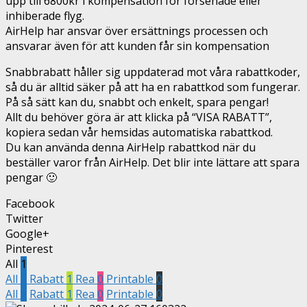
upp till 6800kr i kompensation för försenade eller
inhiberade flyg.
AirHelp har ansvar över ersättnings processen och
ansvarar även för att kunden får sin kompensation
Snabbrabatt håller sig uppdaterad mot våra rabattkoder,
så du är alltid säker på att ha en rabattkod som fungerar.
På så sätt kan du, snabbt och enkelt, spara pengar!
Allt du behöver göra är att klicka på “VISA RABATT”,
kopiera sedan vår hemsidas automatiska rabattkod.
Du kan använda denna AirHelp rabattkod när du
beställer varor från AirHelp. Det blir inte lättare att spara
pengar 🙂
Facebook
Twitter
Google+
Pinterest
All
1
All
1
Rabatt
1
Rea
0
Printable
0
All
1
Rabatt
1
Rea
0
Printable
0