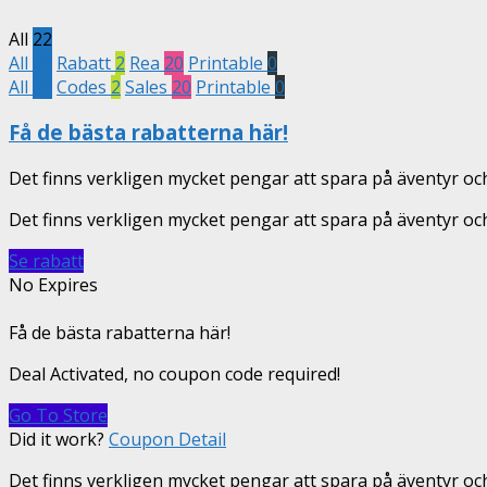
All
22
All
22
Rabatt
2
Rea
20
Printable
0
All
22
Codes
2
Sales
20
Printable
0
Få de bästa rabatterna här!
Det finns verkligen mycket pengar att spara på äventyr oc
Det finns verkligen mycket pengar att spara på äventyr 
Se rabatt
No Expires
Få de bästa rabatterna här!
Deal Activated, no coupon code required!
Go To Store
Did it work?
Coupon Detail
Det finns verkligen mycket pengar att spara på äventyr 