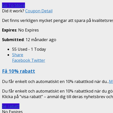
Go To Store
Did it work?
Coupon Detail
Det finns verkligen mycket pengar att spara på kvalitetsr
Expires
: No Expires
Submitted
: 12 månader ago
55 Used - 1 Today
Share
Facebook
Twitter
Få 10% rabatt
Du får enkelt och automatiskt en 10% rabattkod när du
...
M
Du får enkelt och automatiskt en 10% rabattkod när du gör
Klicka på “visa rabatt” – anmäl dig till deras nyhetsbrev oc
Se rabatt
No Expires