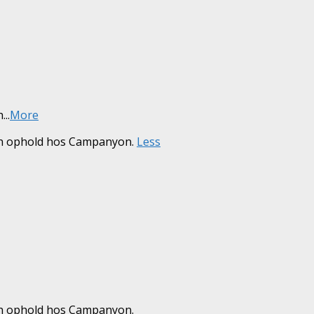
h
...
More
och ophold hos Campanyon.
Less
och ophold hos Campanyon.