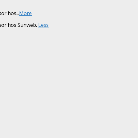
sor hos
...
More
resor hos Sunweb.
Less