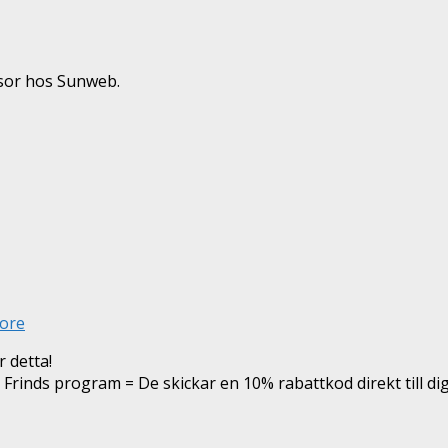
esor hos Sunweb.
ore
 detta!
h Frinds program = De skickar en 10% rabattkod direkt till di