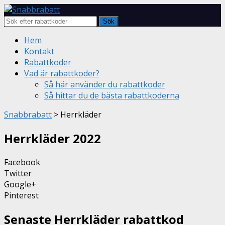
Sök
Skip
Hem
to
Kontakt
content
Rabattkoder
Vad är rabattkoder?
Så här använder du rabattkoder
Så hittar du de bästa rabattkoderna
Snabbrabatt
>
Herrkläder
Herrkläder
2022
Facebook
Twitter
Google+
Pinterest
Senaste Herrkläder rabattkod