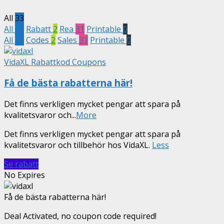
All
33
All
33
Rabatt
2
Rea
31
Printable
0
All
33
Codes
2
Sales
31
Printable
0
VidaXL Rabattkod Coupons
Få de bästa rabatterna här!
Det finns verkligen mycket pengar att spara på
kvalitetsvaror och
...
More
Det finns verkligen mycket pengar att spara på
kvalitetsvaror och tillbehör hos VidaXL.
Less
Se rabatt
No Expires
Få de bästa rabatterna här!
Deal Activated, no coupon code required!