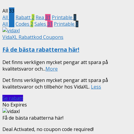
All
33
All
33
Rabatt
2
Rea
31
Printable
0
All
33
Codes
2
Sales
31
Printable
0
VidaXL Rabattkod Coupons
Få de bästa rabatterna här!
Det finns verkligen mycket pengar att spara på
kvalitetsvaror och
...
More
Det finns verkligen mycket pengar att spara på
kvalitetsvaror och tillbehör hos VidaXL.
Less
Se rabatt
No Expires
Få de bästa rabatterna här!
Deal Activated, no coupon code required!