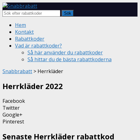
Sök
Skip
Hem
to
Kontakt
content
Rabattkoder
Vad är rabattkoder?
Så här använder du rabattkoder
Så hittar du de bästa rabattkoderna
Snabbrabatt
>
Herrkläder
Herrkläder
2022
Facebook
Twitter
Google+
Pinterest
Senaste Herrkläder rabattkod