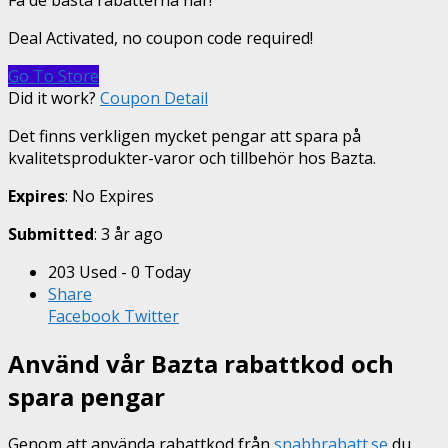
Få de bästa rabatterna här!
Deal Activated, no coupon code required!
Go To Store
Did it work?
Coupon Detail
Det finns verkligen mycket pengar att spara på
kvalitetsprodukter-varor och tillbehör hos Bazta.
Expires
: No Expires
Submitted
: 3 år ago
203 Used - 0 Today
Share
Facebook
Twitter
Använd vår Bazta rabattkod och
spara pengar
Genom att använda rabattkod från
snabbrabatt.se
du