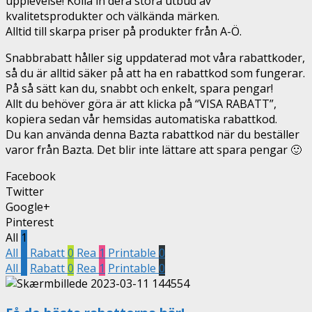
upplevelse! Kolla in dera stora utbud av
kvalitetsprodukter och välkända märken.
Alltid till skarpa priser på produkter från A-Ö.
Snabbrabatt håller sig uppdaterad mot våra rabattkoder,
så du är alltid säker på att ha en rabattkod som fungerar.
På så sätt kan du, snabbt och enkelt, spara pengar!
Allt du behöver göra är att klicka på “VISA RABATT”,
kopiera sedan vår hemsidas automatiska rabattkod.
Du kan använda denna Bazta rabattkod när du beställer
varor från Bazta. Det blir inte lättare att spara pengar 🙂
Facebook
Twitter
Google+
Pinterest
All
1
All
1
Rabatt
0
Rea
1
Printable
0
All
1
Rabatt
0
Rea
1
Printable
0