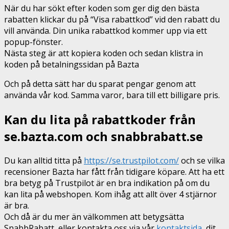
När du har sökt efter koden som ger dig den bästa
rabatten klickar du på “Visa rabattkod” vid den rabatt du
vill använda. Din unika rabattkod kommer upp via ett
popup-fönster.
Nästa steg är att kopiera koden och sedan klistra in
koden på betalningssidan på Bazta
Och på detta sätt har du sparat pengar genom att
använda vår kod. Samma varor, bara till ett billigare pris.
Kan du lita på rabattkoder från
se.bazta.com och snabbrabatt.se
Du kan alltid titta på
https://se.trustpilot.com/
och se vilka
recensioner Bazta har fått från tidigare köpare. Att ha ett
bra betyg på Trustpilot är en bra indikation på om du
kan lita på webshopen. Kom ihåg att allt över 4 stjärnor
är bra.
Och då är du mer än välkommen att betygsätta
SnabbRabatt, eller kontakta oss via vår
kontaktsida
, dit